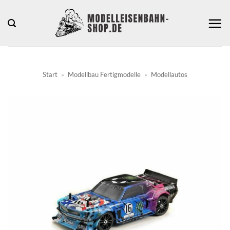
Zum
Inhalt
springen
Start
»
Modellbau Fertigmodelle
»
Modellautos