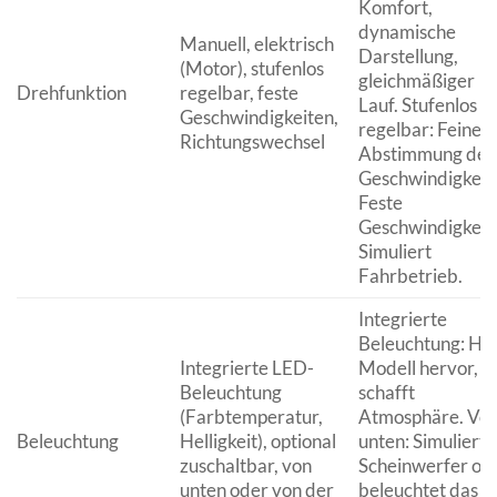
Komfort,
dynamische
Manuell, elektrisch
Darstellung,
(Motor), stufenlos
gleichmäßiger
Drehfunktion
regelbar, feste
Lauf. Stufenlos
Geschwindigkeiten,
regelbar: Feine
Richtungswechsel
Abstimmung der
Geschwindigkeit.
Feste
Geschwindigkeit
Simuliert
Fahrbetrieb.
Integrierte
Beleuchtung: He
Integrierte LED-
Modell hervor,
Beleuchtung
schafft
(Farbtemperatur,
Atmosphäre. Vo
Beleuchtung
Helligkeit), optional
unten: Simuliert
zuschaltbar, von
Scheinwerfer od
unten oder von der
beleuchtet das