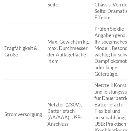
Seite
Chassis. Von der
Seite: Dramatisc
Effekte.
Prüfen Sie die
Angaben genau f
Max. Gewicht in kg,
Ihr spezifisches
Tragfähigkeit &
max. Durchmesser
Modell. Besonde
Größe
der Auflagefläche
wichtig für schw
in cm
Dampflokomotiv
oder lange
Güterzüge.
Netzteil: Konsta
und leistungssta
für Dauerbetrieb
Netzteil (230V),
Batteriefach:
Batteriefach
Flexibel und
Stromversorgung
(AA/AAA), USB-
ortsunabhängig.
Anschluss
USB: Praktisch in
Kombination mit