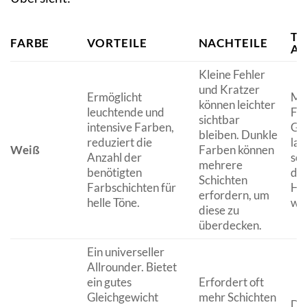
TY
FARBE
VORTEILE
NACHTEILE
A
Kleine Fehler
und Kratzer
Ermöglicht
Mod
können leichter
leuchtende und
Far
sichtbar
intensive Farben,
Gel
bleiben. Dunkle
reduziert die
lac
Weiß
Farben können
Anzahl der
sol
mehrere
benötigten
de
Schichten
Farbschichten für
Hau
erfordern, um
helle Töne.
wer
diese zu
überdecken.
Ein universeller
Allrounder. Bietet
ein gutes
Erfordert oft
Gleichgewicht
mehr Schichten
Die