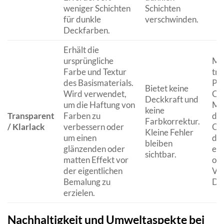
weniger Schichten
Schichten
für dunkle
verschwinden.
Deckfarben.
Erhält die
ursprüngliche
Mod
Farbe und Textur
tr
des Basismaterials.
Pla
Bietet keine
Wird verwendet,
Coc
Deckkraft und
um die Haftung von
Mod
keine
Transparent
Farben zu
die
Farbkorrektur.
/ Klarlack
verbessern oder
Obe
Kleine Fehler
um einen
des
bleiben
glänzenden oder
erh
sichtbar.
matten Effekt vor
ode
der eigentlichen
Vor
Bemalung zu
Dec
erzielen.
Nachhaltigkeit und Umweltaspekte bei