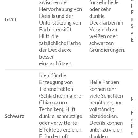
zwischen der
für sehr helle
Fa
Hervorhebung von
oder sehr
Fl
Details und der
dunkle
Grau
und
Unterstützung von
Deckfarben im
Sta
Farbintensität.
Vergleich zu
vie
Hilft, die
weißen oder
Ent
tatsächliche Farbe
schwarzen
der Decklacke
Grundierungen.
besser
einzuschätzen.
Ideal für die
Erzeugung von
Helle Farben
Tiefeneffekten
können sehr
(Schlachtenmalerei,
viele Schichten
Mil
Chiaroscuro-
benötigen, um
Tar
Techniken). Hilft,
vollständig
Fi-
Schwarz
dunkle, schmutzige
abzudecken.
ode
oder verwitterte
Details können
Eff
Effekte zu erzielen.
unter zu vielen
sta
Erfordert oft
dunklen