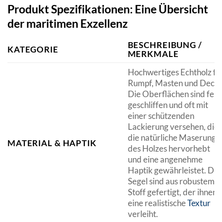
Produkt Spezifikationen: Eine Übersicht
der maritimen Exzellenz
BESCHREIBUNG /
KATEGORIE
MERKMALE
Hochwertiges Echtholz fü
Rumpf, Masten und Deck.
Die Oberflächen sind fein
geschliffen und oft mit
einer schützenden
Lackierung versehen, die
die natürliche Maserung
MATERIAL & HAPTIK
des Holzes hervorhebt
und eine angenehme
Haptik gewährleistet. Die
Segel sind aus robustem
Stoff gefertigt, der ihnen
eine realistische
Textur
verleiht.