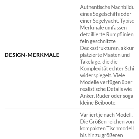
Authentische Nachbildun
eines Segelschiffs oder
einer Segelyacht. Typisch
Merkmale umfassen
detaillierte Rumpflinien,
fein geschnitzte
Decksstrukturen, akkurat
DESIGN-MERKMALE
platzierte Masten und
Takelage, die die
Komplexität echter Schiff
widerspiegelt. Viele
Modelle verfügen über
realistische Details wie
Anker, Ruder oder sogar
kleine Beiboote.
Variiert je nach Modell.
Die Größen reichen von
kompakten Tischmodelle
bis hin zu größeren