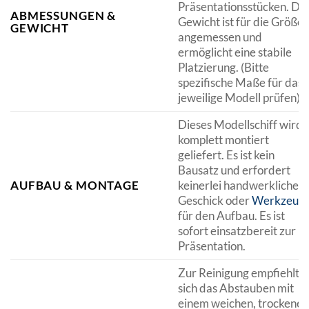
Präsentationsstücken. Da
ABMESSUNGEN &
Gewicht ist für die Größe
GEWICHT
angemessen und
ermöglicht eine stabile
Platzierung. (Bitte
spezifische Maße für das
jeweilige Modell prüfen).
Dieses Modellschiff wird
komplett montiert
geliefert. Es ist kein
Bausatz und erfordert
AUFBAU & MONTAGE
keinerlei handwerkliches
Geschick oder
Werkzeug
für den Aufbau. Es ist
sofort einsatzbereit zur
Präsentation.
Zur Reinigung empfiehlt
sich das Abstauben mit
einem weichen, trockenen