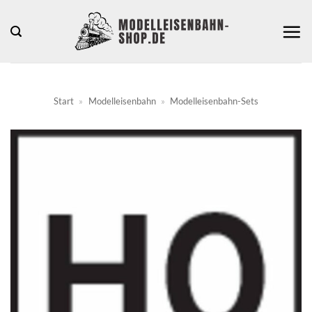
Zum
Inhalt
springen
Start
»
Modelleisenbahn
»
Modelleisenbahn-Sets