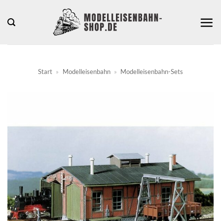
Zum
Inhalt
springen
Start
»
Modelleisenbahn
»
Modelleisenbahn-Sets