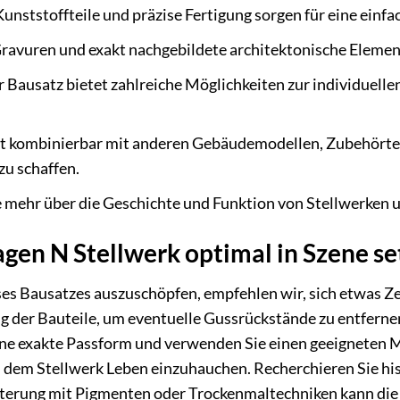
nststoffteile und präzise Fertigung sorgen für eine einfa
ravuren und exakt nachgebildete architektonische Elemen
 Bausatz bietet zahlreiche Möglichkeiten zur individuelle
t kombinierbar mit anderen Gebäudemodellen, Zubehörte
u schaffen.
 mehr über die Geschichte und Funktion von Stellwerken u
gen N Stellwerk optimal in Szene s
ses Bausatzes auszuschöpfen, empfehlen wir, sich etwas Zei
ung der Bauteile, um eventuelle Gussrückstände zu entfe
ine exakte Passform und verwenden Sie einen geeigneten 
 dem Stellwerk Leben einzuhauchen. Recherchieren Sie hist
 Alterung mit Pigmenten oder Trockenmaltechniken kann di