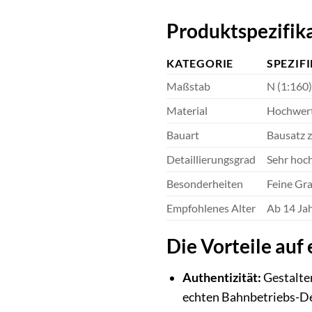
Produktspezifika
KATEGORIE
SPEZIF
Maßstab
N (1:160)
Material
Hochwert
Bauart
Bausatz 
Detaillierungsgrad
Sehr hoch
Besonderheiten
Feine Gra
Empfohlenes Alter
Ab 14 Jah
Die Vorteile auf 
Authentizität:
Gestalten
echten Bahnbetriebs-De