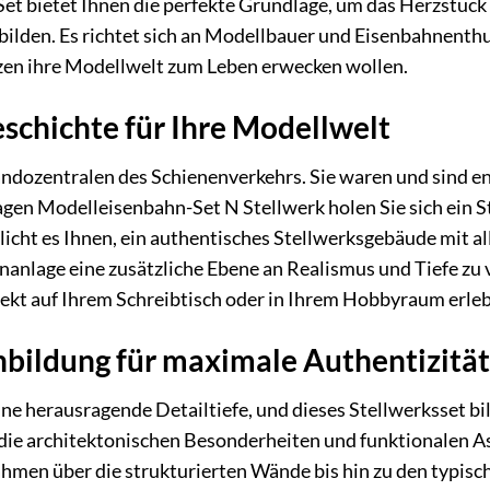
Set bietet Ihnen die perfekte Grundlage, um das Herzstück 
ilden. Es richtet sich an Modellbauer und Eisenbahnenth
tzen ihre Modellwelt zum Leben erwecken wollen.
schichte für Ihre Modellwelt
dozentralen des Schienenverkehrs. Sie waren und sind ents
en Modelleisenbahn-Set N Stellwerk holen Sie sich ein St
icht es Ihnen, ein authentisches Stellwerksgebäude mit a
anlage eine zusätzliche Ebene an Realismus und Tiefe zu v
ekt auf Ihrem Schreibtisch oder in Ihrem Hobbyraum erle
hbildung für maximale Authentizität
ine herausragende Detailtiefe, und dieses Stellwerksset b
um die architektonischen Besonderheiten und funktionalen A
hmen über die strukturierten Wände bis hin zu den typisch