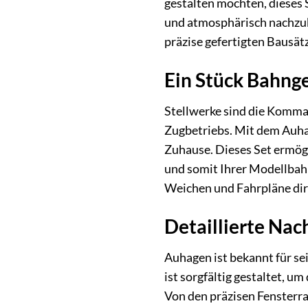
gestalten möchten, dieses 
und atmosphärisch nachzub
präzise gefertigten Bausä
Ein Stück Bahnge
Stellwerke sind die Komman
Zugbetriebs. Mit dem Auhag
Zuhause. Dieses Set ermögl
und somit Ihrer Modellbahn
Weichen und Fahrpläne dir
Detaillierte Nac
Auhagen ist bekannt für se
ist sorgfältig gestaltet, 
Von den präzisen Fensterra