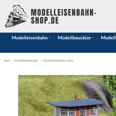
Zum
Inhalt
springen
Modelleisenbahn
Modellbausätze
Modell
Start
»
Modelleisenbahn
»
Modelleisenbahn-Sets