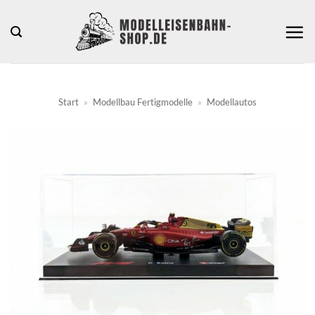
Zum
Inhalt
springen
Start
»
Modellbau Fertigmodelle
»
Modellautos