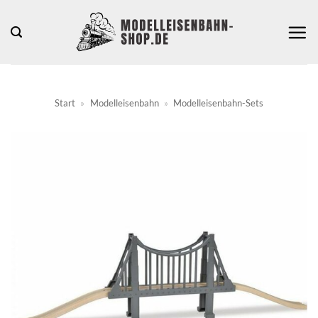
Zum
Inhalt
springen
Start
»
Modelleisenbahn
»
Modelleisenbahn-Sets