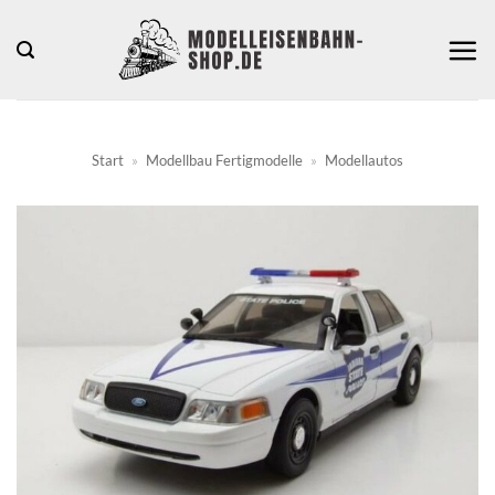
Zum
Inhalt
springen
Start
»
Modellbau Fertigmodelle
»
Modellautos