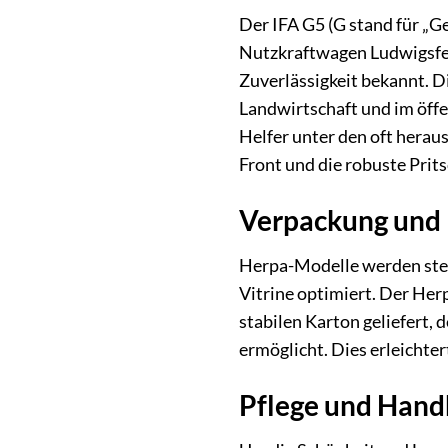
Der IFA G5 (G stand für „G
Nutzkraftwagen Ludwigsfel
Zuverlässigkeit bekannt. D
Landwirtschaft und im öffe
Helfer unter den oft herau
Front und die robuste Prit
Verpackung und 
Herpa-Modelle werden stets
Vitrine optimiert. Der Her
stabilen Karton geliefert, 
ermöglicht. Dies erleichte
Pflege und Han