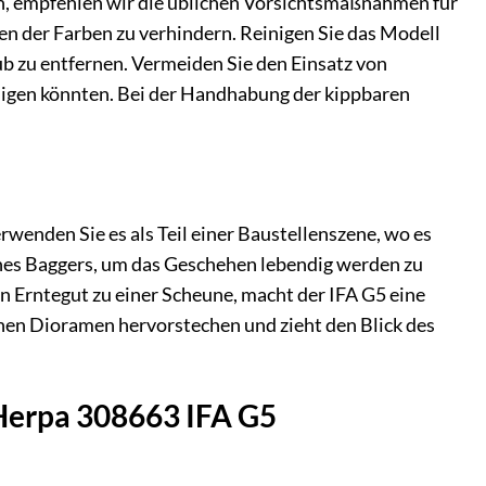
en, empfehlen wir die üblichen Vorsichtsmaßnahmen für
en der Farben zu verhindern. Reinigen Sie das Modell
b zu entfernen. Vermeiden Sie den Einsatz von
digen könnten. Bei der Handhabung der kippbaren
wenden Sie es als Teil einer Baustellenszene, wo es
ines Baggers, um das Geschehen lebendig werden zu
n Erntegut zu einer Scheune, macht der IFA G5 eine
ichen Dioramen hervorstechen und zieht den Blick des
 Herpa 308663 IFA G5