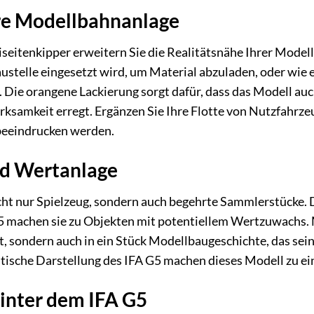
re Modellbahnanlage
eitenkipper erweitern Sie die Realitätsnähe Ihrer Modellba
austelle eingesetzt wird, um Material abzuladen, oder wie
. Die orangene Lackierung sorgt dafür, dass das Modell a
samkeit erregt. Ergänzen Sie Ihre Flotte von Nutzfahrze
 beeindrucken werden.
d Wertanlage
ht nur Spielzeug, sondern auch begehrte Sammlerstücke. D
 machen sie zu Objekten mit potentiellem Wertzuwachs. M
at, sondern auch in ein Stück Modellbaugeschichte, das sei
tische Darstellung des IFA G5 machen dieses Modell zu ei
hinter dem IFA G5