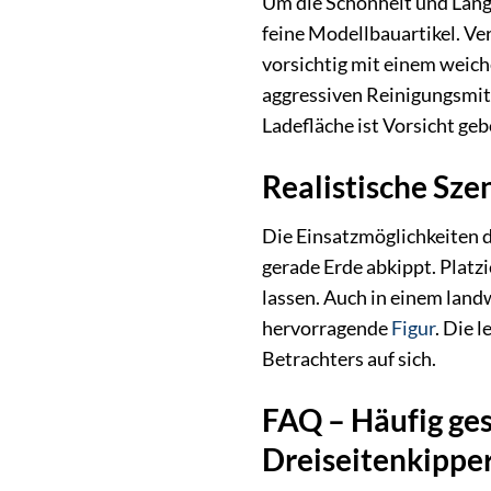
Um die Schönheit und Lang
feine Modellbauartikel. Ve
vorsichtig mit einem weic
aggressiven Reinigungsmit
Ladefläche ist Vorsicht ge
Realistische Sze
Die Einsatzmöglichkeiten d
gerade Erde abkippt. Plat
lassen. Auch in einem land
hervorragende
Figur
. Die 
Betrachters auf sich.
FAQ – Häufig ge
Dreiseitenkipper