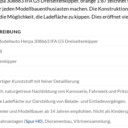
 308663 IFA G5 Dreiseitenkipper, orange 1:87 zeichnet s
ür jeden Modellbauenthusiasten machen. Die Konstruktion 
die Möglichkeit, die Ladefläche zu kippen. Dies eröffnet vi
REIBUNG
odellauto Herpa 308663 IFA G5 Dreiseitenkipper
0)
tenkipper
iger Kunststoff mit feiner Detaillierung
ch, naturgetreue Nachbildung von Karosserie, Fahrwerk und Prits
e Ladefläche zur Darstellung von Belade- und Entladevorgängen.
mler und Modellbauer ab 14 Jahren empfohlen. Nicht als Kindersp
ahnanlagen (
Spur H0
), Dioramenbau, Vitrinensammlung.