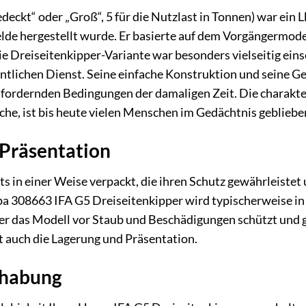
edeckt“ oder „Groß“, 5 für die Nutzlast in Tonnen) war ei
de hergestellt wurde. Er basierte auf dem Vorgängermode
ie Dreiseitenkipper-Variante war besonders vielseitig ei
ntlichen Dienst. Seine einfache Konstruktion und seine 
sfordernden Bedingungen der damaligen Zeit. Die charakte
sche, ist bis heute vielen Menschen im Gedächtnis gebliebe
Präsentation
 in einer Weise verpackt, die ihren Schutz gewährleistet 
pa 308663 IFA G5 Dreiseitenkipper wird typischerweise in
der das Modell vor Staub und Beschädigungen schützt und gl
rt auch die Lagerung und Präsentation.
dhabung