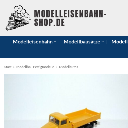
Zum
Inhalt
springen
Modelleisenbahn
Modellbausätze
Modell
Start
»
Modellbau Fertigmodelle
»
Modellautos