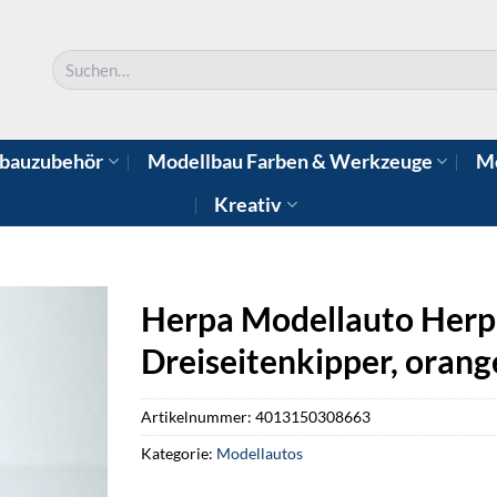
Suchen
nach:
bauzubehör
Modellbau Farben & Werkzeuge
Mo
Kreativ
Herpa Modellauto Herp
Dreiseitenkipper, orang
Artikelnummer:
4013150308663
Kategorie:
Modellautos