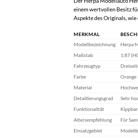
Der Herpa Modellauto Herpa
einem wertvollen Besitz f
Aspekte des Originals, wie 
MERKMAL
BESCH
Modellbezeichnung
Herpa M
Maßstab
1:87 (H
Fahrzeugtyp
Dreisei
Farbe
Orange
Material
Hochwert
Detaillierungsgrad
Sehr ho
Funktionalität
Kippbar
Altersempfehlung
Für Sam
Einsatzgebiet
Modellb