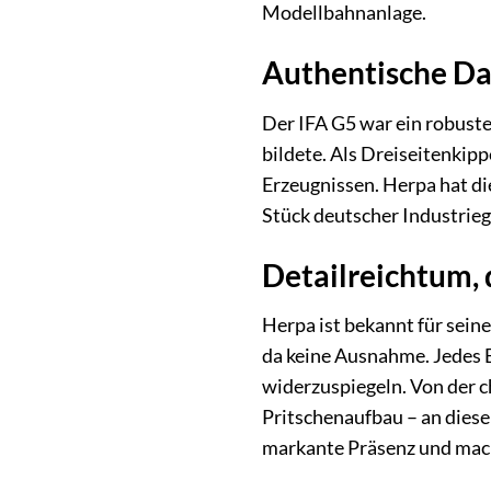
Modellbahnanlage.
Authentische Da
Der IFA G5 war ein robuste
bildete. Als Dreiseitenkip
Erzeugnissen. Herpa hat d
Stück deutscher Industriege
Detailreichtum, 
Herpa ist bekannt für sein
da keine Ausnahme. Jedes 
widerzuspiegeln. Von der c
Pritschenaufbau – an diese
markante Präsenz und mach