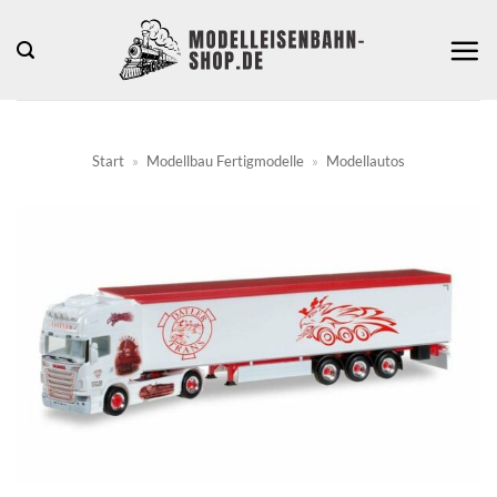
Zum
Inhalt
springen
Start
»
Modellbau Fertigmodelle
»
Modellautos