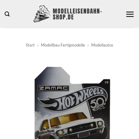
Zum
Inhalt
springen
Start
»
Modellbau Fertigmodelle
»
Modellautos