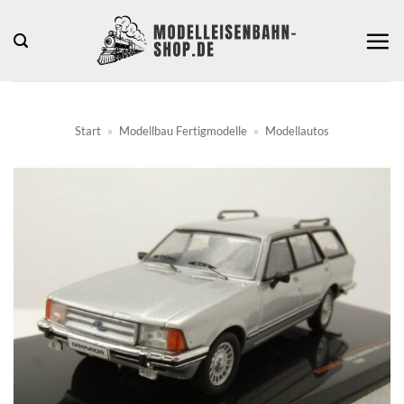
Zum
Inhalt
springen
Start
»
Modellbau Fertigmodelle
»
Modellautos