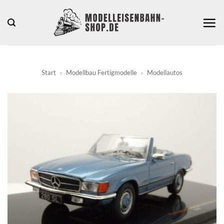
Zum
Inhalt
springen
Start
»
Modellbau Fertigmodelle
»
Modellautos