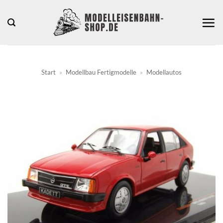
Zum
Inhalt
springen
Start
»
Modellbau Fertigmodelle
»
Modellautos