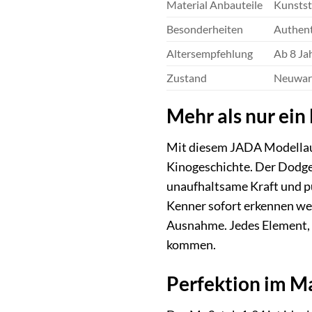
Material Anbauteile
Kunstst
Besonderheiten
Authent
Altersempfehlung
Ab 8 Ja
Zustand
Neuware
Mehr als nur ein
Mit diesem JADA Modellaut
Kinogeschichte. Der Dodge I
unaufhaltsame Kraft und pu
Kenner sofort erkennen wer
Ausnahme. Jedes Element, v
kommen.
Perfektion im Ma