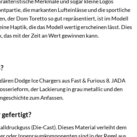
charakteristische Merkmale und sogar kleine Logos
ntpartie, die markanten Lufteinlässe und die sportliche
en, der Dom Toretto so gut repräsentiert, ist im Modell
ine Haptik, die das Modell wertig erscheinen lässt. Dies
ck, das mit der Zeit an Wert gewinnen kann.
s?
ndären Dodge Ice Chargers aus Fast & Furious 8. JADA
osserieform, der Lackierung in grau metallic und den
ilmgeschichte zum Anfassen.
gefertigt?
ldruckguss (Die-Cast). Dieses Material verleiht dem
ter oder Innenraumkomponenten sind in der Regel aus