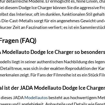
für detailreiche Modelle. Er ermöglicht es, feine Linien, 
Bei diesem Dodge Ice Charger können Sie die aggressive Fro
st das Interieur, oft im dunklen, funktionalen Stil gehalt
s Die-Cast-Metalls sorgt für ein angenehmes Gewicht und e
h kurzer Zeit an Faszination verliert; es ist ein Sammlerstü
 Fragen (FAQ)
Modellauto Dodge Ice Charger so besonder
dells liegt in seiner authentischen Nachbildung des lege
 Detailtreue, was sich in der exakten Reproduktion der Kar
erkmalen zeigt. Für Fans der Filmreihe ist es ein Stück F
 ist der JADA Modellauto Dodge Ice Charger 
s dieses JADA
Modellautos
besteht aus hochwertigem Metal
were und Langlebigkeit. Anbauteile und Details wie Fens