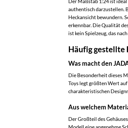
Der Maßstab 1:24 ist ideal 
authentisch darzustellen. 
Heckansicht bewundern. Selb
erkennbar. Die Qualität de
ist kein Spielzeug, das nac
Häufig gestellte
Was macht den JADA 
Die Besonderheit dieses Mo
Toys legt größten Wert auf
charakteristischen Designm
Aus welchem Material
Der Großteil des Gehäuse
Modell eine angenehme Sch