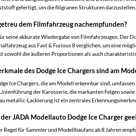
stoff gefertigt, um die filigranen Strukturen darzustellen
ilgetreu dem Filmfahrzeug nachempfunden?
für seine akkurate Wiedergabe von Filmfahrzeugen. Der Dod
nalfahrzeug aus Fast & Furious 8 verglichen, um eine mög
t sowohl die äußeren Proportionen als auch charakteristis
rkmale des Dodge Ice Chargers sind am Mode
e Ice Chargers, die am Modell erkennbar sind, umfassen 
 Linienführung der Karosserie, die markanten Felgen sowie
au metallic-Lackierung ist ein zentrales Erkennungsmerkm
t der JADA Modellauto Dodge Ice Charger gee
er Regel für Sammler und Modellbaufans ab 8 Jahren empfoh