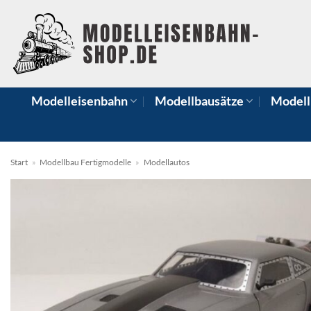
Zum
Inhalt
springen
Modelleisenbahn
Modellbausätze
Modell
Start
»
Modellbau Fertigmodelle
»
Modellautos