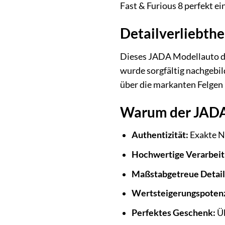
Fast & Furious 8 perfekt 
Detailverliebthe
Dieses JADA Modellauto des
wurde sorgfältig nachgebil
über die markanten Felgen 
Warum der JADA 
Authentizität:
Exakte Na
Hochwertige Verarbeit
Maßstabgetreue Detail
Wertsteigerungspotenz
Perfektes Geschenk:
Üb