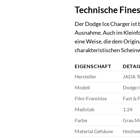
Technische Fine
Der Dodge Ice Charger ist 
Ausnahme. Auch im Kleinfor
eine Weise, die dem Origina
charakteristischen Scheinw
EIGENSCHAFT
DETAI
Hersteller
JADA T
Modell
Dodge I
Film-Franchise
Fast & 
Maßstab
1:24
Farbe
Grau Me
Material Gehäuse
Hochwer