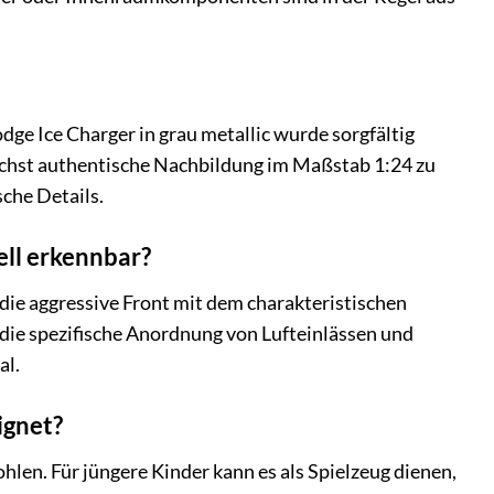
.
ge Ice Charger in grau metallic wurde sorgfältig
lichst authentische Nachbildung im Maßstab 1:24 zu
che Details.
ll erkennbar?
die aggressive Front mit dem charakteristischen
 die spezifische Anordnung von Lufteinlässen und
al.
ignet?
len. Für jüngere Kinder kann es als Spielzeug dienen,