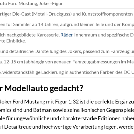
uto Ford Mustang, Joker-Figur
tiger Die-Cast (Metall-Druckguss) und Kunststoffkomponenten
n für Sammler ab 14 Jahren, aufgrund kleiner Teile und der Komp
ich nachgebildete Karosserie,
Räder
, Innenraum und spezifische 
rte Einblicke.
e und detailreiche Darstellung des Jokers, passend zum Fahrzeug 
ca. 12-15 cm (abhängig von genauen Fahrzeugabmessungen im Ma
e, widerstandsfähige Lackierung in authentischen Farben des DC 
er Modellauto gedacht?
er Ford Mustang mit Figur 1:32 ist die perfekte Ergänzun
ics sind und Batman sowie seine ikonischen Gegenspieler
ble für ungewöhnliche und charakterstarke Editionen haben
f Detailtreue und hochwertige Verarbeitung legen, werde