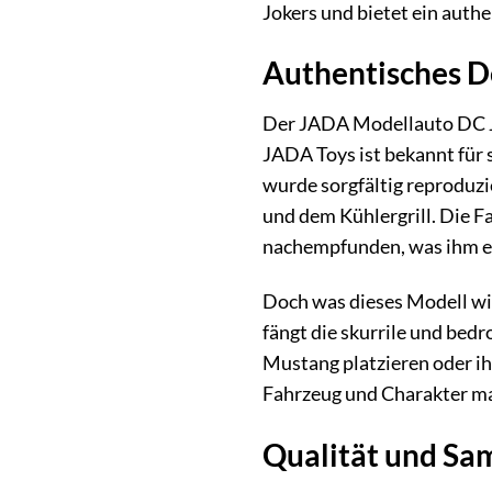
Jokers und bietet ein auth
Authentisches D
Der JADA Modellauto DC Jok
JADA Toys ist bekannt für 
wurde sorgfältig reproduzi
und dem Kühlergrill. Die 
nachempfunden, was ihm ei
Doch was dieses Modell wirk
fängt die skurrile und bed
Mustang platzieren oder i
Fahrzeug und Charakter m
Qualität und S