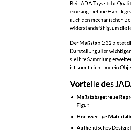
Bei JADA Toys steht Qualit
eine angenehme Haptik gewä
auch den mechanischen Bel
widerstandsfähig, um die l
Der Maßstab 1:32 bietet d
Darstellung aller wichtige
sie ihre Sammlung erweite
ist somit nicht nur ein Ob
Vorteile des JA
Maßstabsgetreue Repr
Figur.
Hochwertige Materiali
Authentisches Design: