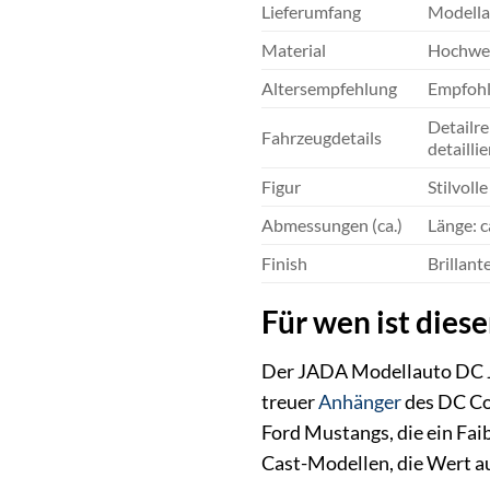
Lieferumfang
Modella
Material
Hochwer
Altersempfehlung
Empfohle
Detailre
Fahrzeugdetails
detaillie
Figur
Stilvoll
Abmessungen (ca.)
Länge: 
Finish
Brillant
Für wen ist dies
Der JADA Modellauto DC Jok
treuer
Anhänger
des DC Com
Ford Mustangs, die ein Fai
Cast-Modellen, die Wert au