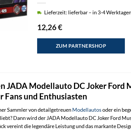
Lieferzeit: lieferbar – in 3-4 Werktagen
12,26
€
ZUM PARTNERSHOP
en JADA Modellauto DC Joker Ford Mu
r Fans und Enthusiasten
icher Sammler von detailgetreuen
Modellautos
oder ein beg
 liebt? Dann wird der JADA Modellauto DC Joker Ford Mu
tück vereint die legendäre Leistung und das markante Desi