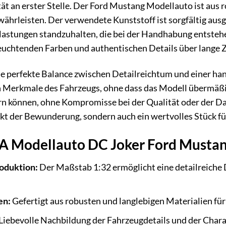
ät an erster Stelle. Der Ford Mustang Modellauto ist aus r
hrleisten. Der verwendete Kunststoff ist sorgfältig ausg
astungen standzuhalten, die bei der Handhabung entstehen
euchtenden Farben und authentischen Details über lange Ze
ie perfekte Balance zwischen Detailreichtum und einer ha
n Merkmale des Fahrzeugs, ohne dass das Modell übermäßig
rn können, ohne Kompromisse bei der Qualität oder der D
jekt der Bewunderung, sondern auch ein wertvolles Stück f
DA Modellauto DC Joker Ford Mustang
oduktion:
Der Maßstab 1:32 ermöglicht eine detailreiche 
en:
Gefertigt aus robusten und langlebigen Materialien fü
Liebevolle Nachbildung der Fahrzeugdetails und der Charak