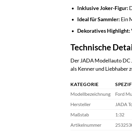
Inklusive Joker-Figur:
D
Ideal für Sammler:
Ein 
Dekoratives Highlight:
Technische Deta
Der JADA Modellauto DC Jo
als Kenner und Liebhaber z
KATEGORIE
SPEZI
Modellbezeichnung
Ford Mu
Hersteller
JADA T
Maßstab
1:32
Artikelnummer
253253