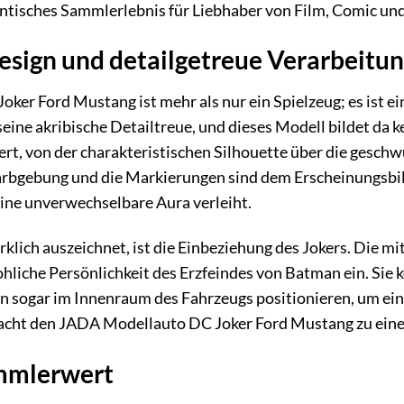
entisches Sammlerlebnis für Liebhaber von Film, Comic un
esign und detailgetreue Verarbeitu
er Ford Mustang ist mehr als nur ein Spielzeug; es ist ei
seine akribische Detailtreue, und dieses Modell bildet d
ert, von der charakteristischen Silhouette über die gesch
Farbgebung und die Markierungen sind dem Erscheinungsb
ne unverwechselbare Aura verleiht.
lich auszeichnet, ist die Einbeziehung des Jokers. Die mitg
rohliche Persönlichkeit des Erzfeindes von Batman ein. Sie
hn sogar im Innenraum des Fahrzeugs positionieren, um ei
acht den JADA Modellauto DC Joker Ford Mustang zu eine
ammlerwert