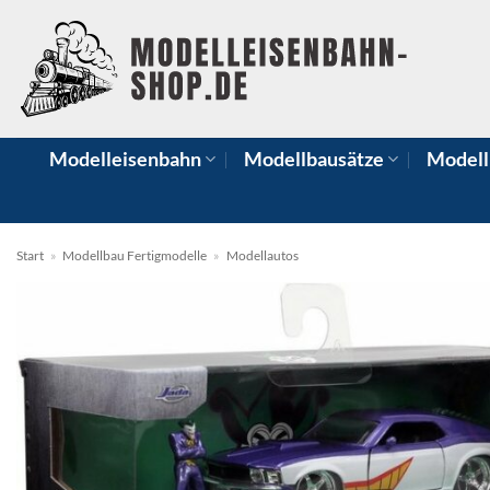
Zum
Inhalt
springen
Modelleisenbahn
Modellbausätze
Modell
Start
»
Modellbau Fertigmodelle
»
Modellautos