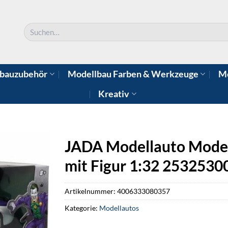
Suchen
nach:
bauzubehör
Modellbau Farben & Werkzeuge
Mo
Kreativ
JADA Modellauto Model
mit Figur 1:32 2532530
Artikelnummer:
4006333080357
Kategorie:
Modellautos