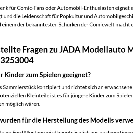
nk für Comic-Fans oder Automobil-Enthusiasten eignet si
gt und die Leidenschaft für Popkultur und Automobilgesch
d einem der bekanntesten Schurken der Comicwelt macht es
stellte Fragen zu JADA Modellauto 
253253004
ür Kinder zum Spielen geeignet?
ls Sammlerstück konzipiert und richtet sich an erwachsen
potenziellen Kleinteile ist es für jüngere Kinder zum Spie
en möglich wären.
wurden für die Herstellung des Modells verw
ker Ford Mustang wird hauptsächlich aus hochwertigem D