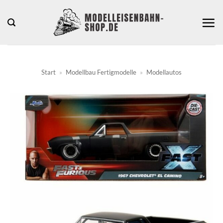
Zum
Inhalt
springen
Start
»
Modellbau Fertigmodelle
»
Modellautos