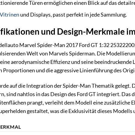
tionierende Türen ermöglichen einen Blick auf das detailre
Vitrinen
und Displays, passt perfekt in jede Sammlung.
ifikationen und Design-Merkmale im
llauto Marvel Spider-Man 2017 Ford GT 1:32 253222002 
ulsierenden Welt von Marvels Spiderman. Die Modellierung
seine aerodynamische Effizienz und seine beeindruckende 
n Proportionen und die aggressive Linienführung des Origin
e auf die Integration der Spider-Man Thematik gelegt. Di
, sind nahtlos in das Design des Ford GT integriert. Das 
itenflächen prangt, verleiht dem Modell eine zusätzlich
Superhelden gestaltet, was die Exklusivität dieses Modells 
ERKMAL