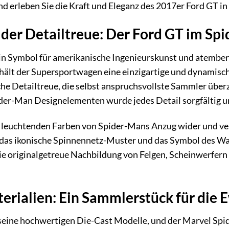
 erleben Sie die Kraft und Eleganz des 2017er Ford GT in 
der Detailtreue: Der Ford GT im Sp
 ein Symbol für amerikanische Ingenieurskunst und atember
hält der Supersportwagen eine einzigartige und dynamisc
e Detailtreue, die selbst anspruchsvollste Sammler über
ider-Man Designelementen wurde jedes Detail sorgfältig u
ie leuchtenden Farben von Spider-Mans Anzug wider und ve
e das ikonische Spinnennetz-Muster und das Symbol des Wa
e originalgetreue Nachbildung von Felgen, Scheinwerfern
erialien: Ein Sammlerstück für die 
 seine hochwertigen Die-Cast Modelle, und der Marvel Spi