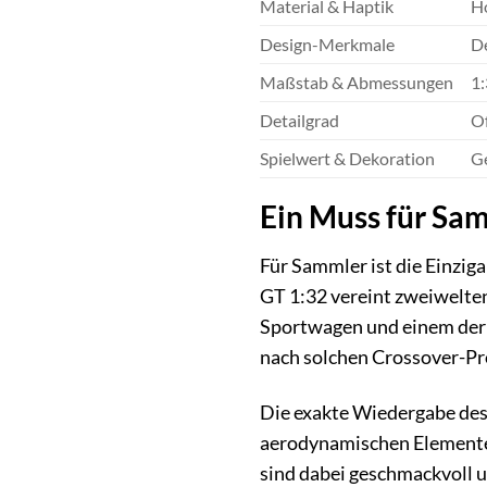
Material & Haptik
Ho
Design-Merkmale
De
Maßstab & Abmessungen
1:
Detailgrad
Of
Spielwert & Dekoration
Ge
Ein Muss für Sam
Für Sammler ist die Einzig
GT 1:32 vereint zweiwelte
Sportwagen und einem der 
nach solchen Crossover-Pro
Die exakte Wiedergabe des 
aerodynamischen Elemente 
sind dabei geschmackvoll u