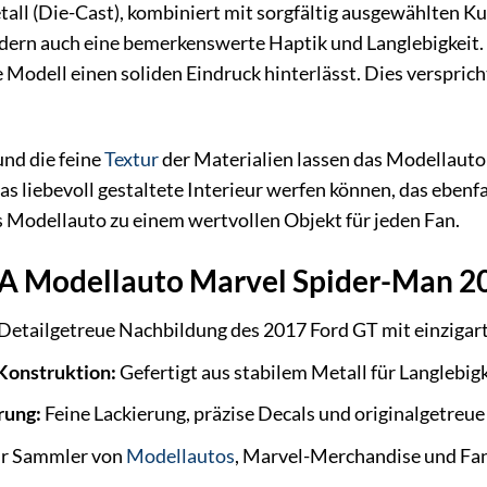
all (Die-Cast), kombiniert mit sorgfältig ausgewählten Kun
ern auch eine bemerkenswerte Haptik und Langlebigkeit. D
e Modell einen soliden Eindruck hinterlässt. Dies verspric
nd die feine
Textur
der Materialien lassen das Modellauto 
das liebevoll gestaltete Interieur werfen können, das ebenf
 Modellauto zu einem wertvollen Objekt für jeden Fan.
DA Modellauto Marvel Spider-Man 2
Detailgetreue Nachbildung des 2017 Ford GT mit einziga
Konstruktion:
Gefertigt aus stabilem Metall für Langlebig
rung:
Feine Lackierung, präzise Decals und originalgetreue
ür Sammler von
Modellautos
, Marvel-Merchandise und Fan