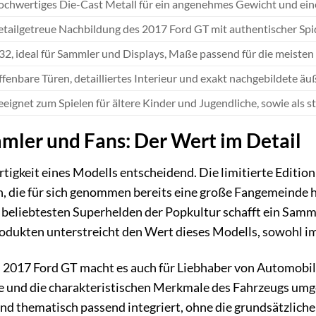
chwertiges Die-Cast Metall für ein angenehmes Gewicht und eine
tailgetreue Nachbildung des 2017 Ford GT mit authentischer Sp
32, ideal für Sammler und Displays, Maße passend für die meisten
fenbare Türen, detailliertes Interieur und exakt nachgebildete ä
eignet zum Spielen für ältere Kinder und Jugendliche, sowie als s
mler und Fans: Der Wert im Detail
artigkeit eines Modells entscheidend. Die limitierte Edi
n, die für sich genommen bereits eine große Fangemeinde
beliebtesten Superhelden der Popkultur schafft ein Samm
dukten unterstreicht den Wert dieses Modells, sowohl im 
2017 Ford GT macht es auch für Liebhaber von Automobil-K
und die charakteristischen Merkmale des Fahrzeugs umge
nd thematisch passend integriert, ohne die grundsätzliche