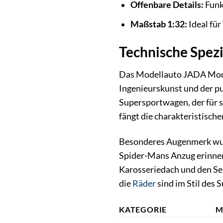
Offenbare Details:
Funk
Maßstab 1:32:
Ideal für
Technische Spez
Das Modellauto JADA Mode
Ingenieurskunst und der p
Supersportwagen, der für 
fängt die charakteristische
Besonderes Augenmerk wurd
Spider-Mans Anzug erinnern
Karosseriedach und den Se
die
Räder
sind im Stil des 
KATEGORIE
M