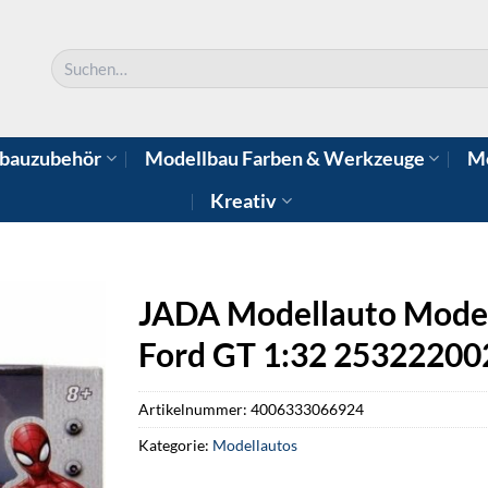
Suchen
nach:
bauzubehör
Modellbau Farben & Werkzeuge
Mo
Kreativ
JADA Modellauto Model
Ford GT 1:32 25322200
Artikelnummer:
4006333066924
Kategorie:
Modellautos