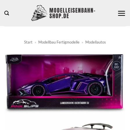
Zum
Inhalt
springen
Start
»
Modellbau Fertigmodelle
»
Modellautos