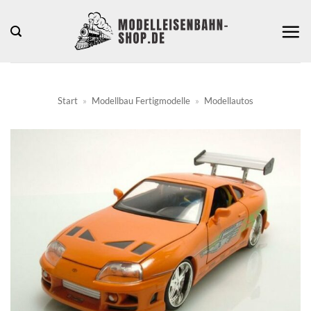
Zum
Inhalt
springen
Start
»
Modellbau Fertigmodelle
»
Modellautos