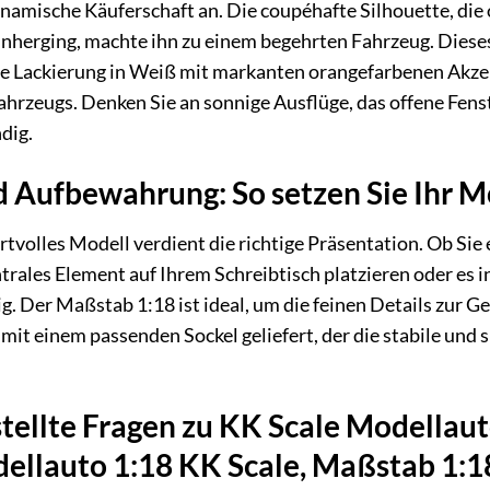
ynamische Käuferschaft an. Die coupéhafte Silhouette, die
herging, machte ihn zu einem begehrten Fahrzeug. Diese
 Lackierung in Weiß mit markanten orangefarbenen Akzent
Fahrzeugs. Denken Sie an sonnige Ausflüge, das offene Fenst
dig.
 Aufbewahrung: So setzen Sie Ihr Mo
rtvolles Modell verdient die richtige Präsentation. Ob Sie 
trales Element auf Ihrem Schreibtisch platzieren oder es in
ig. Der Maßstab 1:18 ist ideal, um die feinen Details zur G
mit einem passenden Sockel geliefert, der die stabile und 
tellte Fragen zu KK Scale Modellau
ellauto 1:18 KK Scale, Maßstab 1:1