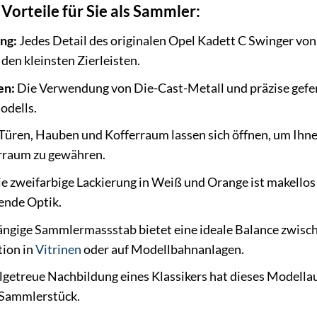
orteile für Sie als Sammler:
ng:
Jedes Detail des originalen Opel Kadett C Swinger von
den kleinsten Zierleisten.
en:
Die Verwendung von Die-Cast-Metall und präzise gefert
odells.
Türen, Hauben und Kofferraum lassen sich öffnen, um Ihnen
rraum zu gewähren.
e zweifarbige Lackierung in Weiß und Orange ist makellos
ende Optik.
ängige Sammlermassstab bietet eine ideale Balance zwisch
tion in
Vitrinen
oder auf Modellbahnanlagen.
lgetreue Nachbildung eines Klassikers hat dieses Modella
 Sammlerstück.