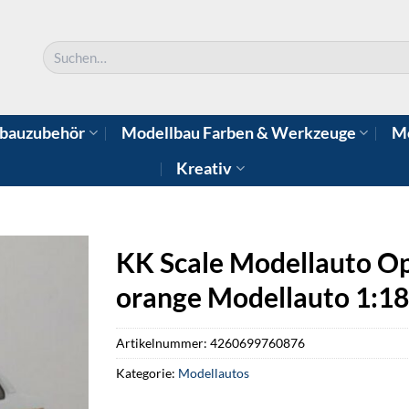
Suchen
nach:
bauzubehör
Modellbau Farben & Werkzeuge
Mo
Kreativ
KK Scale Modellauto Op
orange Modellauto 1:18
Artikelnummer:
4260699760876
Kategorie:
Modellautos