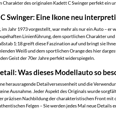
n Charakter des originalen Kadett C Swinger perfekt ein u
C Swinger: Eine Ikone neu interpreti
 im Jahr 1973 vorgestellt, war mehr als nur ein Auto – er
oupéhaften Linienführung, dem sportlichen Charakter und d
stab 1:18 greift diese Faszination auf und bringt sie Ihn
lenden Weiß und dem sportlichen Orange des hier dargest
den Geist der 70er Jahre perfekt widerspiegeln.
etail: Was dieses Modellauto so be
seine herausragende Detailversessenheit und die Verwendu
keine Ausnahme. Jeder Aspekt des Originals wurde sorgfäl
der präzisen Nachbildung der charakteristischen Front mit
authentischen Felgen – Sie werden jedes Mal neue Details e