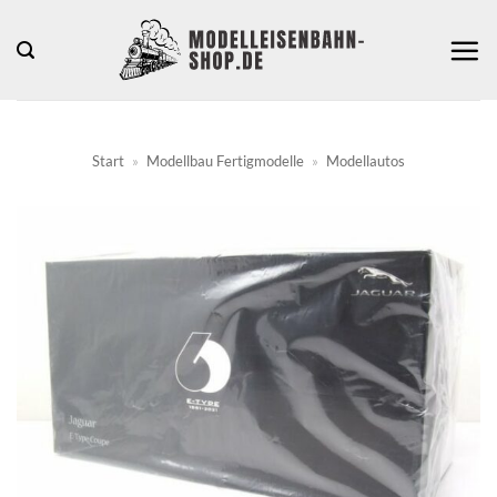
Zum
Inhalt
springen
Start
»
Modellbau Fertigmodelle
»
Modellautos