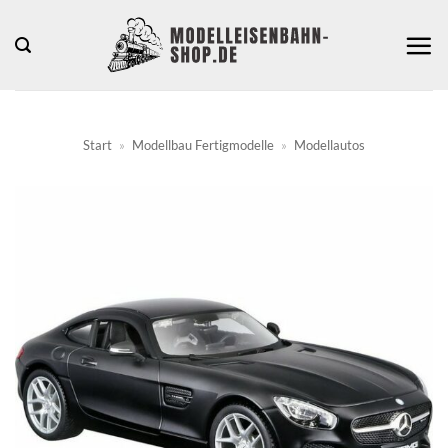
Zum
Inhalt
springen
Start
»
Modellbau Fertigmodelle
»
Modellautos