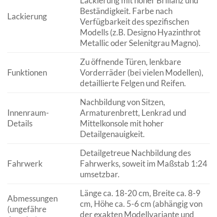
Lackierung mit hoher Brillanz und
Beständigkeit. Farbe nach
Lackierung
Verfügbarkeit des spezifischen
Modells (z.B. Designo Hyazinthrot
Metallic oder Selenitgrau Magno).
Zu öffnende Türen, lenkbare
Funktionen
Vorderräder (bei vielen Modellen),
detaillierte Felgen und Reifen.
Nachbildung von Sitzen,
Innenraum-
Armaturenbrett, Lenkrad und
Details
Mittelkonsole mit hoher
Detailgenauigkeit.
Detailgetreue Nachbildung des
Fahrwerk
Fahrwerks, soweit im Maßstab 1:24
umsetzbar.
Länge ca. 18-20 cm, Breite ca. 8-9
Abmessungen
cm, Höhe ca. 5-6 cm (abhängig von
(ungefähre
der exakten Modellvariante und