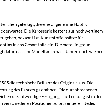
terialien gefertigt, die eine angenehme Haptik
ück erwartet. Die Karosserie besteht aus hochwertigem
rzugeben, bekannt ist. Kunststoffeinsätze für
htlos in das Gesamtbild ein. Die metallic-graue
gt dafür, dass Ihr Modell auch nach Jahren noch wie neu
05 die technische Brillanz des Originals aus. Die
srichtung des Fahrzeugs erahnen. Die durchbrochenen
ichen die aufwendige Fertigung. Die Lenkung ist in der
in verschiedenen Positionen zu präsentieren. Jedes