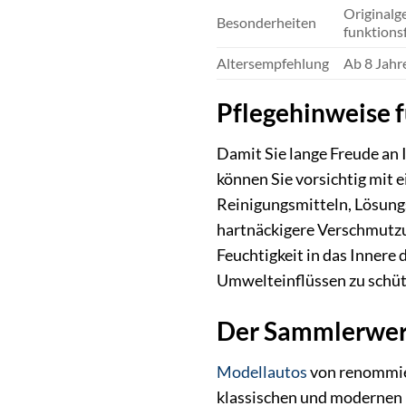
Originalg
Besonderheiten
funktions
Altersempfehlung
Ab 8 Jahr
Pflegehinweise 
Damit Sie lange Freude an
können Sie vorsichtig mit
Reinigungsmitteln, Lösungs
hartnäckigere Verschmutzun
Feuchtigkeit in das Innere 
Umwelteinflüssen zu schüt
Der Sammlerwer
Modellautos
von renommier
klassischen und modernen 