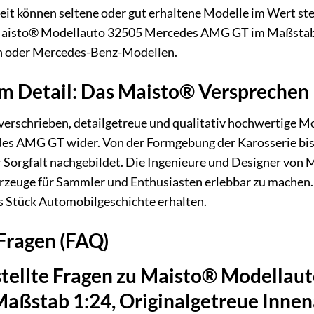
it können seltene oder gut erhaltene Modelle im Wert ste
aisto® Modellauto 32505 Mercedes AMG GT im Maßstab 1:
 oder Mercedes-Benz-Modellen.
em Detail: Das Maisto® Versprechen
verschrieben, detailgetreue und qualitativ hochwertige Mo
es AMG GT wider. Von der Formgebung der Karosserie bis 
Sorgfalt nachgebildet. Die Ingenieure und Designer von Ma
rzeuge für Sammler und Enthusiasten erlebbar zu machen. S
s Stück Automobilgeschichte erhalten.
 Fragen (FAQ)
stellte Fragen zu Maisto® Modella
 Maßstab 1:24, Originalgetreue Inne