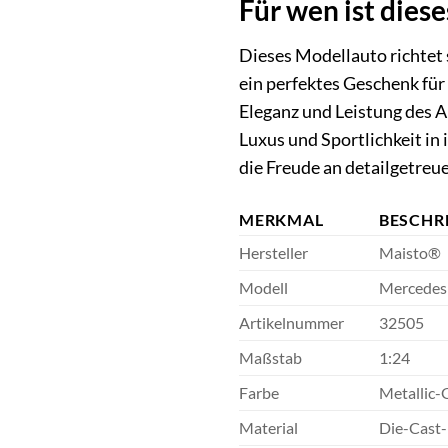
Für wen ist dies
Dieses Modellauto richtet 
ein perfektes Geschenk fü
Eleganz und Leistung des 
Luxus und Sportlichkeit in 
die Freude an detailgetreu
MERKMAL
BESCHR
Hersteller
Maisto®
Modell
Mercede
Artikelnummer
32505
Maßstab
1:24
Farbe
Metallic-
Material
Die-Cast-