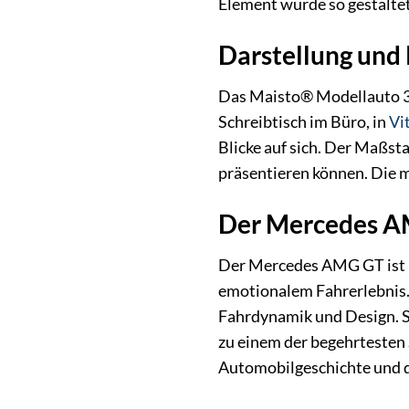
Element wurde so gestalte
Darstellung und 
Das Maisto® Modellauto 32
Schreibtisch im Büro, in
Vi
Blicke auf sich. Der Maßsta
präsentieren können. Die m
Der Mercedes AM
Der Mercedes AMG GT ist ni
emotionalem Fahrerlebnis
Fahrdynamik und Design. S
zu einem der begehrtesten
Automobilgeschichte und d