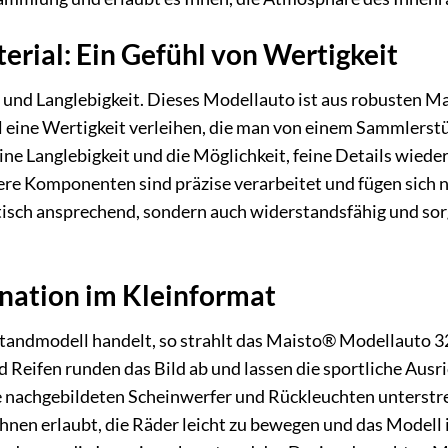
erial: Ein Gefühl von Wertigkeit
 und Langlebigkeit. Dieses Modellauto ist aus robusten Ma
 eine Wertigkeit verleihen, die man von einem Sammlerst
ine Langlebigkeit und die Möglichkeit, feine Details wiede
re Komponenten sind präzise verarbeitet und fügen sich na
ptisch ansprechend, sondern auch widerstandsfähig und sor
ination im Kleinformat
tandmodell handelt, so strahlt das Maisto® Modellauto 325
d Reifen runden das Bild ab und lassen die sportliche Au
se nachgebildeten Scheinwerfer und Rückleuchten unterstre
Ihnen erlaubt, die Räder leicht zu bewegen und das Modell 