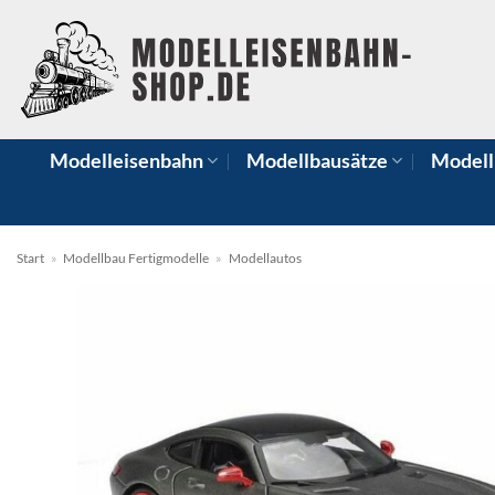
Zum
Inhalt
springen
Modelleisenbahn
Modellbausätze
Modell
Start
»
Modellbau Fertigmodelle
»
Modellautos