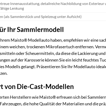
etreue Innenausstattung, detailreiche Nachbildung von Exterieur u
fähige Lenkung
en (als Sammlerstück und Spielzeug unter Aufsicht)
für Ihr Sammlermodell
 Ihrem Maisto® Modellauto haben, empfehlen wir eine sa
 einem weichen, trockenen Mikrofasertuch entfernen. Verm
mitteln oder Scheuermitteln, da diese die Lackierung und 
gen auf der Karosserie können Sie ein leicht feuchtes Tuc
des Modells gelangt. Präsentieren Sie Ihr Modellauto ideal
zen.
t von Die-Cast-Modellen
ten Herstellern wie Maisto® erfreuen sich bei Sammlern 
Fahrzeugen, die hohe Qualität der Materialien und die pr