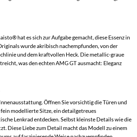
isto® hat es sich zur Aufgabe gemacht, diese Essenz in
riginals wurde akribisch nachempfunden, von der
hlinie und dem kraftvollen Heck. Die metallic-graue
erstreicht, was den echten AMG GT ausmacht: Eleganz
t
nnenausstattung. Öffnen Sie vorsichtig die Türen und
fein modellierte Sitze, ein detailgetreues
che Lenkrad entdecken. Selbst kleinste Details wie die
t. Diese Liebe zum Detail macht das Modell zu einem
raums auf faszinierende Weise nachzuempfinden.