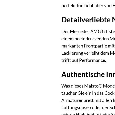
perfekt für Liebhaber von
Detailverliebte
Der Mercedes AMG GT steht 
einem beeindruckenden Mod
markanten Frontpartie mit
Lackierung verleiht dem Mo
trifft auf Performance.
Authentische Inn
Was dieses Maisto® Modella
tauchen Sie ein in das Cock
Armaturenbrett mit allen I
Lüftungsdüsen oder der Sc
echten Highlight in jeder