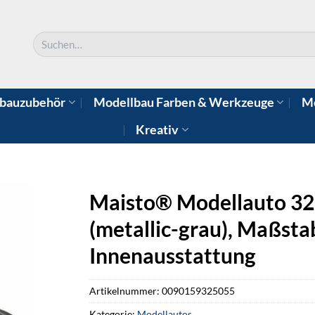
Suchen
nach:
bauzubehör
Modellbau Farben & Werkzeuge
Mo
Kreativ
Maisto® Modellauto 3
(metallic-grau), Maßsta
Innenausstattung
Artikelnummer:
0090159325055
Kategorie:
Modellautos