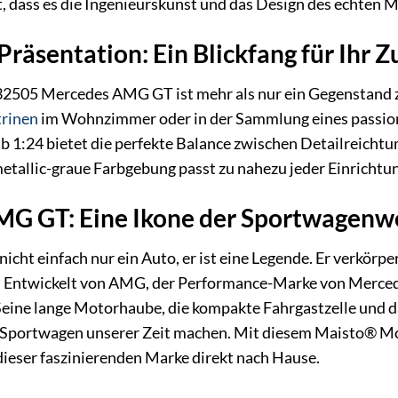
t, dass es die Ingenieurskunst und das Design des echten
Präsentation: Ein Blickfang für Ihr 
505 Mercedes AMG GT ist mehr als nur ein Gegenstand zu
trinen
im Wohnzimmer oder in der Sammlung eines passioni
b 1:24 bietet die perfekte Balance zwischen Detailreichtum
etallic-graue Farbgebung passt zu nahezu jeder Einrichtu
G GT: Eine Ikone der Sportwagenw
cht einfach nur ein Auto, er ist eine Legende. Er verkörp
. Entwickelt von AMG, der Performance-Marke von Merce
eine lange Motorhaube, die kompakte Fahrgastzelle und d
 Sportwagen unserer Zeit machen. Mit diesem Maisto® Mode
ieser faszinierenden Marke direkt nach Hause.