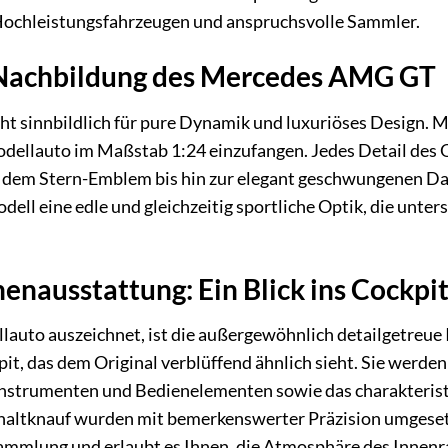
 Hochleistungsfahrzeugen und anspruchsvolle Sammler.
 Nachbildung des Mercedes AMG GT
sinnbildlich für pure Dynamik und luxuriöses Design. Ma
ellauto im Maßstab 1:24 einzufangen. Jedes Detail des O
 dem Stern-Emblem bis hin zur elegant geschwungenen Dac
dell eine edle und gleichzeitig sportliche Optik, die unt
enausstattung: Ein Blick ins Cockpi
uto auszeichnet, ist die außergewöhnlich detailgetreue I
pit, das dem Original verblüffend ähnlich sieht. Sie werden 
nstrumenten und Bedienelementen sowie das charakteristis
haltknauf wurden mit bemerkenswerter Präzision umgesetz
 Sammlung und erlaubt es Ihnen, die Atmosphäre des Innen