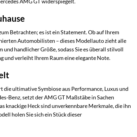
 Mercedes AMG GT widerspiegelt.
Zuhause
m Betrachten; es ist ein Statement. Ob auf Ihrem
erten Automobilisten – dieses Modellauto zieht alle
 und handlicher Größe, sodass Sie es überall stilvoll
ng und verleiht Ihrem Raum eine elegante Note.
elt
ert die ultimative Symbiose aus Performance, Luxus und
des-Benz, setzt der AMG GT Maßstäbe in Sachen
as knackige Heck sind unverkennbare Merkmale, die ihn
ll holen Sie sich ein Stück dieser