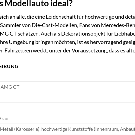
es Modellauto ideal?
sich an alle, die eine Leidenschaft für hochwertige und de
r Sammler von Die-Cast-Modellen, Fans von Mercedes-Ben
AMG GT schätzen. Auch als Dekorationsobjekt für Liebhab
ihre Umgebung bringen möchten, ist es hervorragend geeigne
en Fahrzeugen weckt, unter der Voraussetzung, dass es alt
EIBUNG
s AMG GT
Grau
Metall (Karosserie), hochwertige Kunststoffe (Innenraum, Anbaut