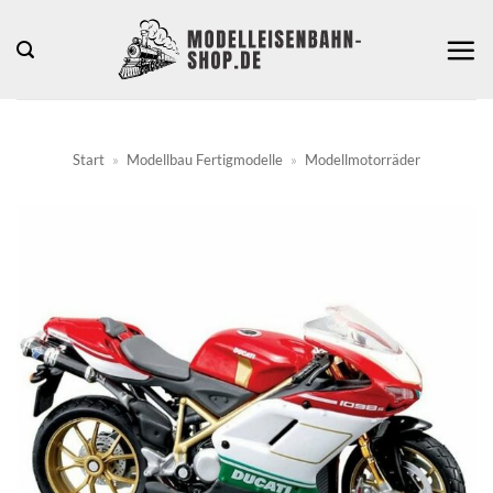
Zum
Inhalt
springen
Start
»
Modellbau Fertigmodelle
»
Modellmotorräder