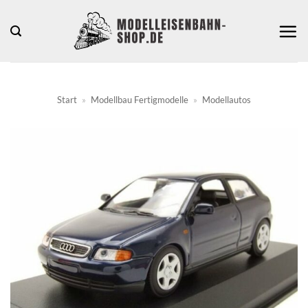
Zum
Inhalt
springen
Start
»
Modellbau Fertigmodelle
»
Modellautos