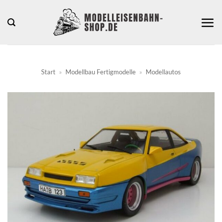
Zum
Inhalt
springen
Start
»
Modellbau Fertigmodelle
»
Modellautos