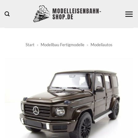
Zum
Inhalt
springen
Start
»
Modellbau Fertigmodelle
»
Modellautos