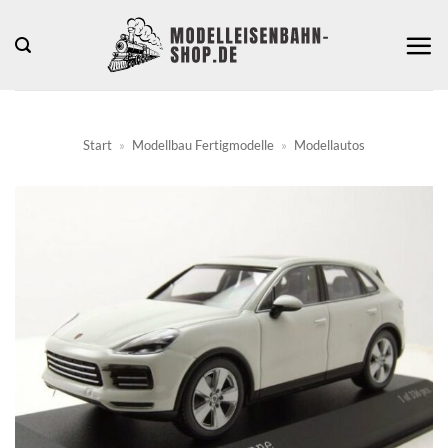
Zum
Inhalt
springen
Start
»
Modellbau Fertigmodelle
»
Modellautos