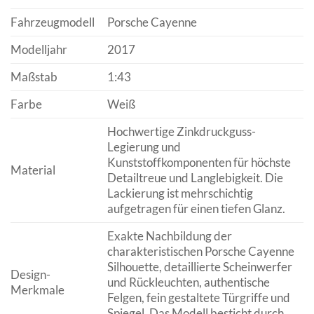
Fahrzeugmodell
Porsche Cayenne
Modelljahr
2017
Maßstab
1:43
Farbe
Weiß
Hochwertige Zinkdruckguss-
Legierung und
Kunststoffkomponenten für höchste
Material
Detailtreue und Langlebigkeit. Die
Lackierung ist mehrschichtig
aufgetragen für einen tiefen Glanz.
Exakte Nachbildung der
charakteristischen Porsche Cayenne
Silhouette, detaillierte Scheinwerfer
Design-
und Rückleuchten, authentische
Merkmale
Felgen, fein gestaltete Türgriffe und
Spiegel. Das Modell besticht durch