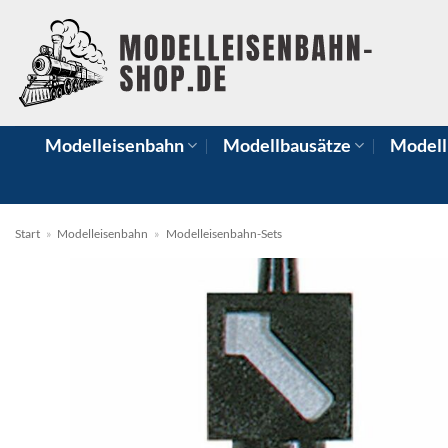
Zum
Inhalt
springen
Modelleisenbahn
Modellbausätze
Modell
Start
»
Modelleisenbahn
»
Modelleisenbahn-Sets