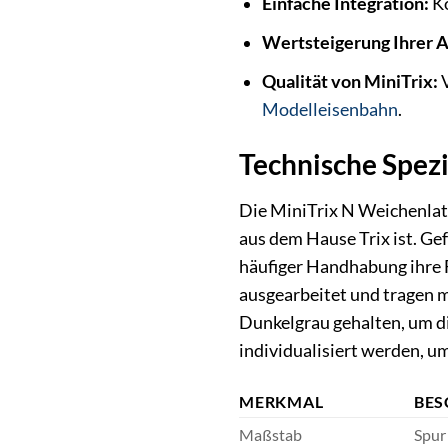
Einfache Integration:
Ko
Wertsteigerung Ihrer A
Qualität von MiniTrix:
V
Modelleisenbahn
.
Technische Spezi
Die MiniTrix N Weichenlater
aus dem Hause Trix ist. Ge
häufiger Handhabung ihre F
ausgearbeitet und tragen m
Dunkelgrau gehalten, um d
individualisiert werden, um
MERKMAL
BES
Maßstab
Spur