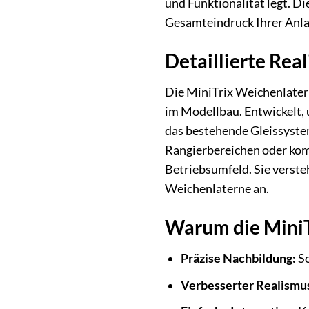
und Funktionalität legt. Di
Gesamteindruck Ihrer Anlage
Detaillierte Real
Die MiniTrix Weichenlaterne
im Modellbau. Entwickelt,
das bestehende Gleissystem
Rangierbereichen oder komp
Betriebsumfeld. Sie verste
Weichenlaterne an.
Warum die MiniTr
Präzise Nachbildung:
So
Verbesserter Realismu