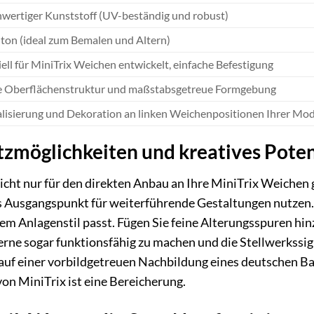
wertiger Kunststoff (UV-beständig und robust)
ton (ideal zum Bemalen und Altern)
iell für MiniTrix Weichen entwickelt, einfache Befestigung
e Oberflächenstruktur und maßstabsgetreue Formgebung
alisierung und Dekoration an linken Weichenpositionen Ihrer Mo
atzmöglichkeiten und kreatives Poten
icht nur für den direkten Anbau an Ihre MiniTrix Weichen
ls Ausgangspunkt für weiterführende Gestaltungen nutzen
rem Anlagenstil passt. Fügen Sie feine Alterungsspuren hin
erne sogar funktionsfähig zu machen und die Stellwerkssign
auf einer vorbildgetreuen Nachbildung eines deutschen B
von MiniTrix ist eine Bereicherung.