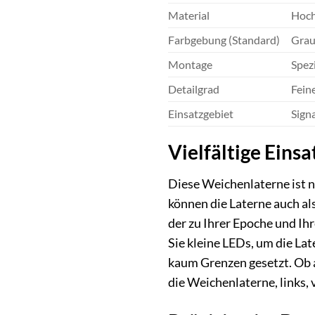
Material
Hoch
Farbgebung (Standard)
Grau
Montage
Spez
Detailgrad
Fein
Einsatzgebiet
Sign
Vielfältige Eins
Diese Weichenlaterne ist n
können die Laterne auch a
der zu Ihrer Epoche und Ih
Sie kleine LEDs, um die Lat
kaum Grenzen gesetzt. Ob 
die Weichenlaterne, links, 