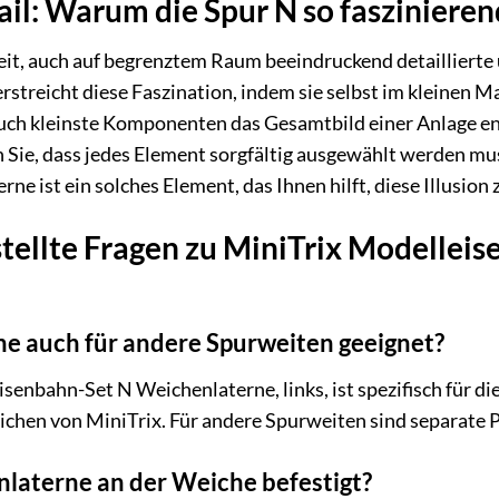
ail: Warum die Spur N so faszinierend
eit, auch auf begrenztem Raum beeindruckend detaillierte 
rstreicht diese Faszination, indem sie selbst im kleinen M
 auch kleinste Komponenten das Gesamtbild einer Anlage en
 Sie, dass jedes Element sorgfältig ausgewählt werden muss
e ist ein solches Element, das Ihnen hilft, diese Illusion 
tellte Fragen zu MiniTrix Modellei
ne auch für andere Spurweiten geeignet?
isenbahn-Set N Weichenlaterne, links, ist spezifisch für d
chen von MiniTrix. Für andere Spurweiten sind separate P
laterne an der Weiche befestigt?