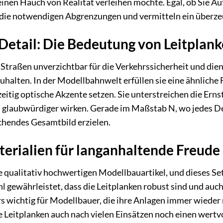
inen Hauch von Realität verleihen möchte. Egal, ob Sie 
n die notwendigen Abgrenzungen und vermitteln ein überze
 Detail: Die Bedeutung von Leitplan
 Straßen unverzichtbar für die Verkehrssicherheit und dien
uhalten. In der Modellbahnwelt erfüllen sie eine ähnliche
eitig optische Akzente setzen. Sie unterstreichen die Erns
 glaubwürdiger wirken. Gerade im Maßstab N, wo jedes De
hendes Gesamtbild erzielen.
erialien für langanhaltende Freude
 qualitativ hochwertigen Modellbauartikel, und dieses Set
l gewährleistet, dass die Leitplanken robust sind und au
rs wichtig für Modellbauer, die ihre Anlagen immer wieder
e Leitplanken auch nach vielen Einsätzen noch einen wertvo