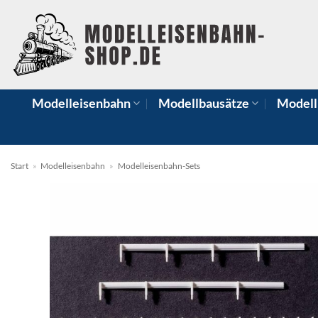
Zum
Inhalt
springen
Modelleisenbahn
Modellbausätze
Modell
Start
»
Modelleisenbahn
»
Modelleisenbahn-Sets