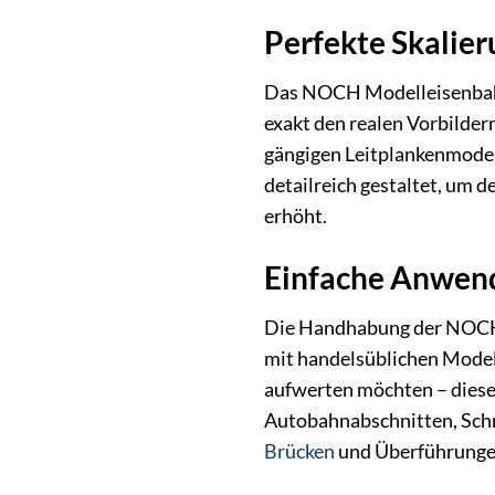
Perfekte Skalier
Das NOCH Modelleisenbahn-
exakt den realen Vorbilder
gängigen Leitplankenmodell
detailreich gestaltet, um 
erhöht.
Einfache Anwend
Die Handhabung der NOCH Le
mit handelsüblichen Modell
aufwerten möchten – diese 
Autobahnabschnitten, Schne
Brücken
und Überführungen.