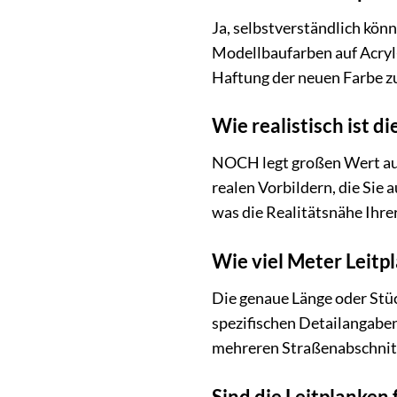
Ja, selbstverständlich kön
Modellbaufarben auf Acryl-
Haftung der neuen Farbe zu
Wie realistisch ist d
NOCH legt großen Wert auf 
realen Vorbildern, die Sie
was die Realitätsnähe Ihr
Wie viel Meter Leitpl
Die genaue Länge oder Stüc
spezifischen Detailangaben
mehreren Straßenabschnitt
Sind die Leitplanken 