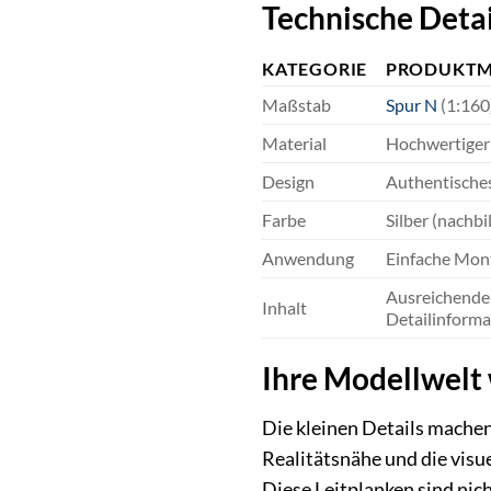
Technische Deta
KATEGORIE
PRODUKTM
Maßstab
Spur N
(1:160
Material
Hochwertiger 
Design
Authentisches
Farbe
Silber (nachb
Anwendung
Einfache Mont
Ausreichende 
Inhalt
Detailinforma
Ihre Modellwelt 
Die kleinen Details mache
Realitätsnähe und die visue
Diese Leitplanken sind nic