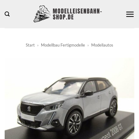
Zum
Inhalt
springen
Start
»
Modellbau Fertigmodelle
»
Modellautos