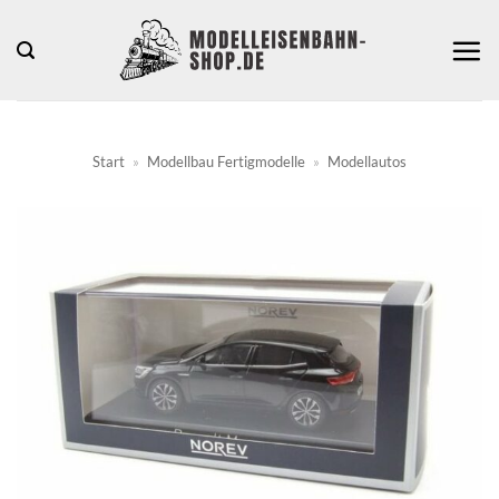
Zum
Inhalt
springen
Start
»
Modellbau Fertigmodelle
»
Modellautos