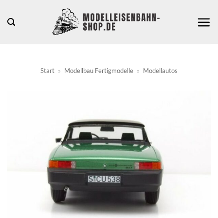
Zum
Inhalt
springen
Start
»
Modellbau Fertigmodelle
»
Modellautos