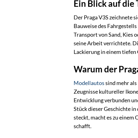
Ein Blick auf di
Der Praga V3S zeichnete si
Bauweise des Fahrgestells 
Transport von Sand, Kies o
seine Arbeit verrichtete. D
Lackierung in einem tiefen
Warum der Praga
Modellautos
sind mehr als 
Zeugnisse kultureller Ikone
Entwicklung verbunden und 
Stück dieser Geschichte in
steckt, macht es zu einem 
schafft.