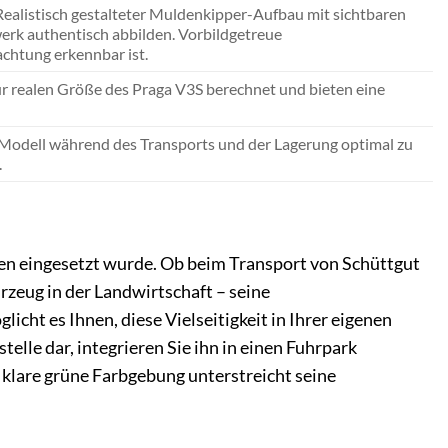
Realistisch gestalteter Muldenkipper-Aufbau mit sichtbaren
rwerk authentisch abbilden. Vorbildgetreue
achtung erkennbar ist.
 realen Größe des Praga V3S berechnet und bieten eine
as Modell während des Transports und der Lagerung optimal zu
.
aben eingesetzt wurde. Ob beim Transport von Schüttgut
rzeug in der Landwirtschaft – seine
cht es Ihnen, diese Vielseitigkeit in Ihrer eigenen
telle dar, integrieren Sie ihn in einen Fuhrpark
ie klare grüne Farbgebung unterstreicht seine