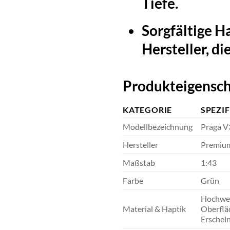
Tiefe.
Sorgfältige H
Hersteller, di
Produkteigensch
KATEGORIE
SPEZI
Modellbezeichnung
Praga V
Hersteller
Premium
Maßstab
1:43
Farbe
Grün
Hochwert
Material & Haptik
Oberfläc
Erschein