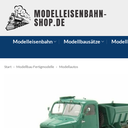
Zum
Inhalt
springen
Modelleisenbahn
Modellbausätze
Modell
Start
»
Modellbau Fertigmodelle
»
Modellautos