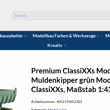
Suchen
nach:
bauzubehör
Modellbau Farben & Werkzeuge
Mo
Kreativ
Premium ClassiXXs Mod
Muldenkipper grün Mod
ClassiXXs, Maßstab 1:4
Artikelnummer:
4052176052303
Kategorie:
Modellautos