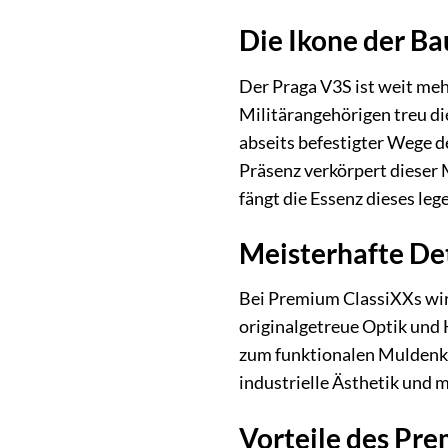
Die Ikone der B
Der Praga V3S ist weit meh
Militärangehörigen treu di
abseits befestigter Wege 
Präsenz verkörpert dieser
fängt die Essenz dieses leg
Meisterhafte De
Bei Premium ClassiXXs wird
originalgetreue Optik und 
zum funktionalen Muldenkip
industrielle Ästhetik und 
Vorteile des Pre