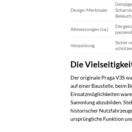
Detailge
Design-Merkmale
Scharnie
Beleucht
Die gen
Abmessungen (ca.)
passend
Sicher v
Verpackung
schützen
Die Vielseitigke
Der originale Praga V3S wa
auf einer Baustelle, beim 
Einsatzmöglichkeiten waren
Sammlung abzubilden. Stelle
historischer Nutzfahrzeuge 
ursprüngliche Funktion und