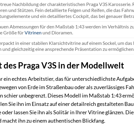
treue Nachbildung der charakteristischen Praga V3S Karosserie. 
ren und Stützen. Fein detaillierte Felgen und Reifen, die das Fah
ungselemente und ein detailliertes Cockpit, das bei genauer Betr
auen Abmessungen für den Maßstab 1:43 werden im Verhältnis zur
e Größe für
Vitrinen
und Dioramen.
erpackt in einer stabilen Klarsichtvitrine auf einem Sockel, um d
 und gleichzeitig eine ansprechende Präsentation zu ermöglichen
it des Praga V3S in der Modellwelt
r ein echtes Arbeitstier, das für unterschiedlichste Aufg
Bewegen von Erde im Straßenbau oder als zuverlässiges Fah
 schier unbegrenzt. Dieses Modell im Maßstab 1:43 ermögli
n Sie ihn im Einsatz auf einer detailreich gestalteten Baus
oder lassen Sie ihn als Solitär in Ihrer Vitrine glänzen. D
 macht ihn zu einem authentischen Blickfang.