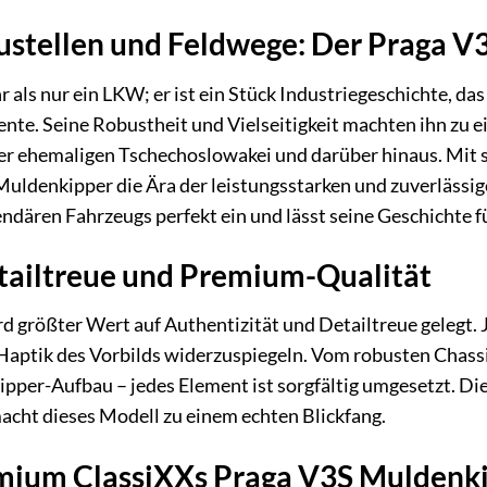
austellen und Feldwege: Der Praga 
r als nur ein LKW; er ist ein Stück Industriegeschichte, 
ente. Seine Robustheit und Vielseitigkeit machten ihn zu
der ehemaligen Tschechoslowakei und darüber hinaus. Mit 
 Muldenkipper die Ära der leistungsstarken und zuverläss
endären Fahrzeugs perfekt ein und lässt seine Geschichte f
tailtreue und Premium-Qualität
 größter Wert auf Authentizität und Detailtreue gelegt. 
Haptik des Vorbilds widerzuspiegeln. Vom robusten Chassis
per-Aufbau – jedes Element ist sorgfältig umgesetzt. Die
macht dieses Modell zu einem echten Blickfang.
mium ClassiXXs Praga V3S Muldenkip