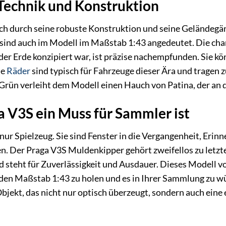
e Technik und Konstruktion
ch durch seine robuste Konstruktion und seine Geländegän
sind auch im Modell im Maßstab 1:43 angedeutet. Die char
der Erde konzipiert war, ist präzise nachempfunden. Sie kö
ie
Räder
sind typisch für Fahrzeuge dieser Ära und tragen z
 Grün verleiht dem Modell einen Hauch von Patina, der an d
 V3S ein Muss für Sammler ist
nur Spielzeug. Sie sind Fenster in die Vergangenheit, Eri
n. Der Praga V3S Muldenkipper gehört zweifellos zu letzter
steht für Zuverlässigkeit und Ausdauer. Dieses Modell vo
 den Maßstab 1:43 zu holen und es in Ihrer Sammlung zu wü
Objekt, das nicht nur optisch überzeugt, sondern auch ein