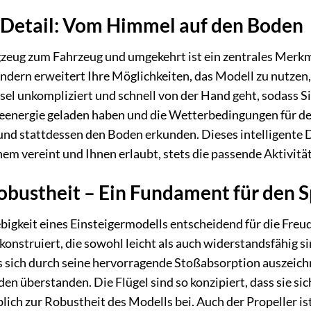
m Detail: Vom Himmel auf den Boden
ug zum Fahrzeug und umgekehrt ist ein zentrales Merkmal 
ondern erweitert Ihre Möglichkeiten, das Modell zu nutzen,
sel unkompliziert und schnell von der Hand geht, sodass Si
ieenergie geladen haben und die Wetterbedingungen für de
d stattdessen den Boden erkunden. Dieses intelligente D
nem vereint und Ihnen erlaubt, stets die passende Aktivit
obustheit – Ein Fundament für den 
ebigkeit eines Einsteigermodells entscheidend für die Fre
konstruiert, die sowohl leicht als auch widerstandsfähig 
s sich durch seine hervorragende Stoßabsorption auszeic
en überstanden. Die Flügel sind so konzipiert, dass sie sic
ich zur Robustheit des Modells bei. Auch der Propeller is