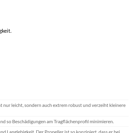
keit.
t nur leicht, sondern auch extrem robust und verzeiht kleinere
 und so Beschädigungen am Tragflächenprofil minimieren.
d Langlebigkeit. Der Propeller ist so konzipiert, dass er bei