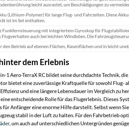
Bodenberührung leicht ausrastet, um Beschädigungen zu vermeide
ku (Lithium-Polymer) für lange Flug- und Fahrzeiten. Diese Akkus
ät ist im Set enthalten.
 Funkfernsteuerung mit integriertem Gyroskop für Flugstabilisieru
s Flugverhalten auch bei leichten Windböen. Die Fahrzeugsteuerung
ür den Betrieb auf ebenen Flächen, Rasenflächen und in leicht u
hinter dem Erlebnis
in-1 Aero-TerraX RC bildet seine durchdachte Technik, die 
r bietet eine zuverlässige Kraftquelle für sowohl Flug- 
e Effizienz und eine längere Lebensdauer im Vergleich zu
 eine entscheidende Rolle für das Flugerlebnis. Dieses Sys
für Anfänger eine enorme Hilfe darstellt. Selbst wenn Sie 
ugzeug stabil in der Luft zu halten. Für den Fahrbetrieb o
äder
, um auch auf unterschiedlichen Untergründen genüge