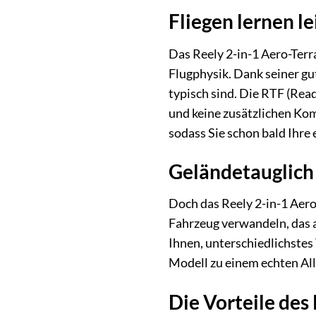
Fliegen lernen l
Das Reely 2-in-1 Aero-Terr
Flugphysik. Dank seiner gu
typisch sind. Die RTF (Rea
und keine zusätzlichen Kom
sodass Sie schon bald Ihre
Geländetauglich 
Doch das Reely 2-in-1 Aero
Fahrzeug verwandeln, das a
Ihnen, unterschiedlichste
Modell zu einem echten Al
Die Vorteile des