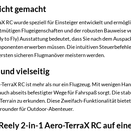
eicht gemacht
aX RC wurde speziell für Einsteiger entwickelt und ermögli
tmütigen Flugeigenschaften und der robusten Bauweise verz
dy to Fly) Ausstattung bedeutet, dass Sie nach dem Auspac
ponenten erwerben müssen. Die intuitiven Steuerbefehle d
 ersten sicheren Flugmanöver meistern werden.
und vielseitig
-TerraX RC ist mehr als nur ein Flugzeug. Mit wenigen Hand
uch abseits befestigter Wege für Fahrspaß sorgt. Die stab
s Terrain zu erkunden. Diese Zweifach-Funktionalität bie
lrounder für Outdoor-Abenteuer.
 Reely 2-in-1 Aero-TerraX RC auf ein