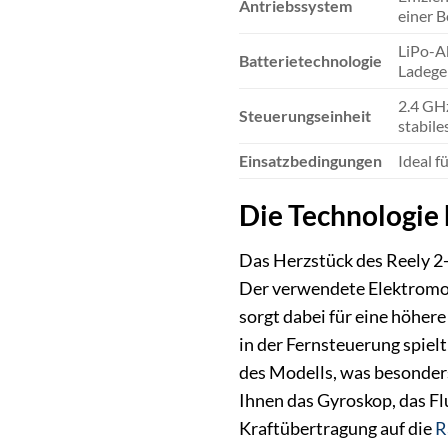
Antriebssystem
einer 
LiPo-Ak
Batterietechnologie
Ladeger
2.4 GHz
Steuerungseinheit
stabile
Einsatzbedingungen
Ideal f
Die Technologie 
Das Herzstück des Reely 2-
Der verwendete Elektromoto
sorgt dabei für eine höher
in der Fernsteuerung spielt
des Modells, was besonders 
Ihnen das Gyroskop, das Fl
Kraftübertragung auf die
R