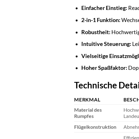
Einfacher Einstieg:
Read
2-in-1 Funktion:
Wechsel
Robustheit:
Hochwertige
Intuitive Steuerung:
Lei
Vielseitige Einsatzmögl
Hoher Spaßfaktor:
Dopp
Technische Deta
MERKMAL
BESC
Material des
Hochwer
Rumpfes
Landeun
Flügelkonstruktion
Abnehmb
Effizie