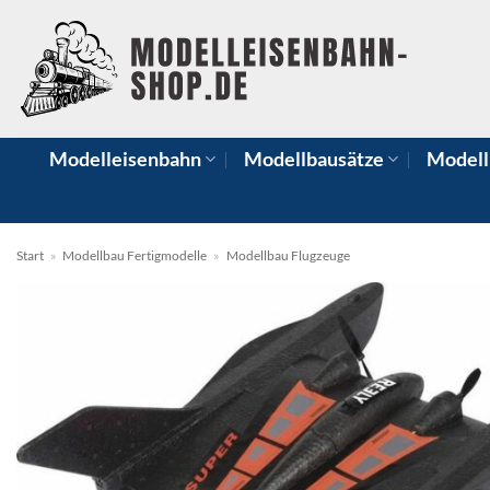
Zum
Inhalt
springen
Modelleisenbahn
Modellbausätze
Modell
Start
»
Modellbau Fertigmodelle
»
Modellbau Flugzeuge