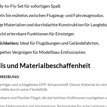
y-to-Fly-Set für sofortigen Spaß.
n Sie mühelos zwischen Flugzeug- und Fahrzeugmodus.
 Materialien und durchdachte Konstruktion für Langlebig
cht erlernbare Funktionen für Einsteiger.
ichkeiten:
Ideal für Flugübungen und Geländefahrten.
eltes Vergnügen für Modellbau-Enthusiasten.
ils und Materialbeschaffenheit
HREIBUNG
tiger und schlagfester EPP-Schaumstoff. Dieses Material ist nich
fälle durch seine Flexibilität.
are und flexible Flügel, die bei leichten Kollisionen nachgeben
nter Elektromotor mit bürstenloser Technologie für gute Leistung un