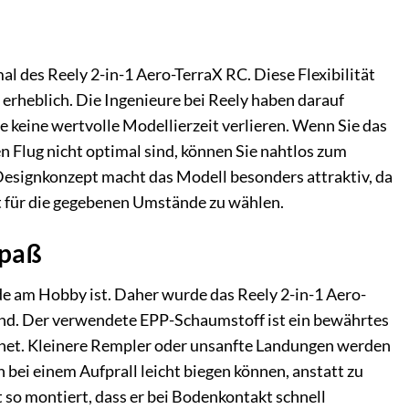
des Reely 2-in-1 Aero-TerraX RC. Diese Flexibilität
 erheblich. Die Ingenieure bei Reely haben darauf
e keine wertvolle Modellierzeit verlieren. Wenn Sie das
n Flug nicht optimal sind, können Sie nahtlos zum
esignkonzept macht das Modell besonders attraktiv, da
ät für die gegebenen Umstände zu wählen.
Spaß
ude am Hobby ist. Daher wurde das Reely 2-in-1 Aero-
sind. Der verwendete EPP-Schaumstoff ist ein bewährtes
hnet. Kleinere Rempler oder unsanfte Landungen werden
h bei einem Aufprall leicht biegen können, anstatt zu
t so montiert, dass er bei Bodenkontakt schnell