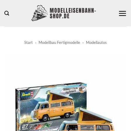
Zum
Inhalt
springen
Start
»
Modellbau Fertigmodelle
»
Modellautos