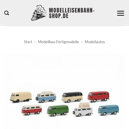
Zum
Inhalt
springen
Start
»
Modellbau Fertigmodelle
»
Modellautos