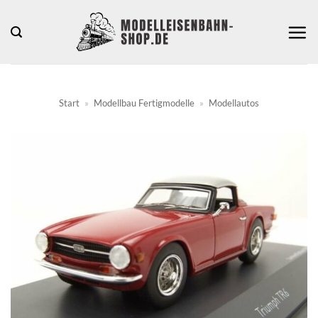
Zum
Inhalt
springen
Start
»
Modellbau Fertigmodelle
»
Modellautos