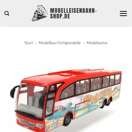
Zum
Inhalt
springen
Start
»
Modellbau Fertigmodelle
»
Modellautos