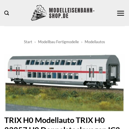
Zum
Inhalt
springen
Start
»
Modellbau Fertigmodelle
»
Modellautos
TRIX H0 Modellauto TRIX H0