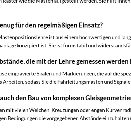
en Raster wie die Masten aufgestellt werden. Sie hilft Ihn
 genug für den regelmäßigen Einsatz?
astenpositionslehre ist aus einem hochwertigen und langl
anlage konzipiert ist. Sie ist formstabil und widerstands
Abstände, die mit der Lehre gemessen werden
zise eingravierte Skalen und Markierungen, die auf die spe
s Arbeiten, sodass Sie die Fahrleitungsmasten und Signale
e auch den Bau von komplexen Gleisgeometrie
en mit vielen Weichen, Kreuzungen oder engen Kurvenradien 
igen Bedingungen die vorgegebenen Abstände einzuhalten 