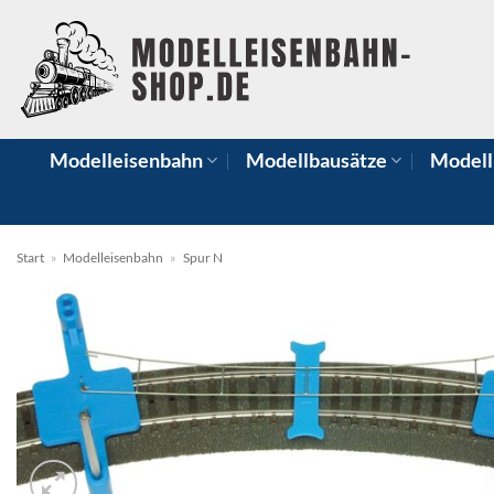
Zum
Inhalt
springen
Modelleisenbahn
Modellbausätze
Modell
Start
»
Modelleisenbahn
»
Spur N