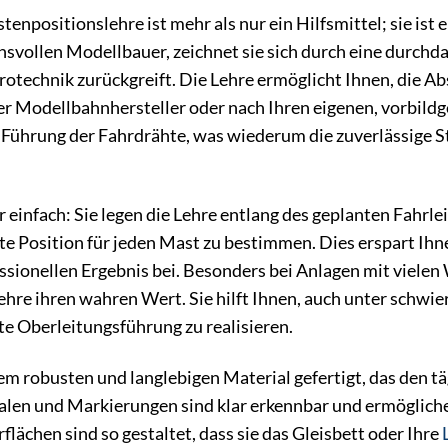
npositionslehre ist mehr als nur ein Hilfsmittel; sie ist 
hsvollen Modellbauer, zeichnet sie sich durch eine durchda
rotechnik zurückgreift. Die Lehre ermöglicht Ihnen, die 
r Modellbahnhersteller oder nach Ihren eigenen, vorbildge
 Führung der Fahrdrähte, was wiederum die zuverlässige
einfach: Sie legen die Lehre entlang des geplanten Fahrle
te Position für jeden Mast zu bestimmen. Dies erspart I
ssionellen Ergebnis bei. Besonders bei Anlagen mit viel
ehre ihren wahren Wert. Sie hilft Ihnen, auch unter schwi
e Oberleitungsführung zu realisieren.
inem robusten und langlebigen Material gefertigt, das den 
kalen und Markierungen sind klar erkennbar und ermögliche
flächen sind so gestaltet, dass sie das Gleisbett oder Ihre