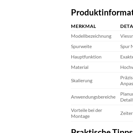
Produktinformat
MERKMAL
DETA
Modellbezeichnung
Viess
Spurweite
Spur 
Hauptfunktion
Exakt
Material
Hochwe
Präzis
Skalierung
Anpas
Planu
Anwendungsbereiche
Detai
Vorteile bei der
Zeiter
Montage
Praktische Tipp