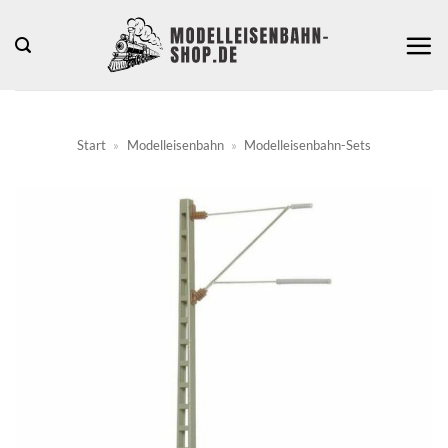
Zum
Inhalt
springen
Start
»
Modelleisenbahn
»
Modelleisenbahn-Sets