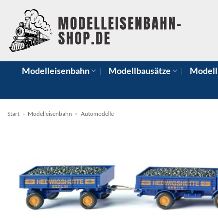
Zum
Inhalt
springen
Modelleisenbahn
Modellbausätze
Modell
Start
»
Modelleisenbahn
»
Automodelle