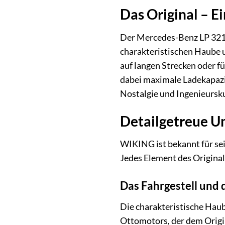
Das Original – E
Der Mercedes-Benz LP 321 
charakteristischen Haube 
auf langen Strecken oder fü
dabei maximale Ladekapazi
Nostalgie und Ingenieursku
Detailgetreue U
WIKING ist bekannt für se
Jedes Element des Original
Das Fahrgestell und
Die charakteristische Hau
Ottomotors, der dem Origin