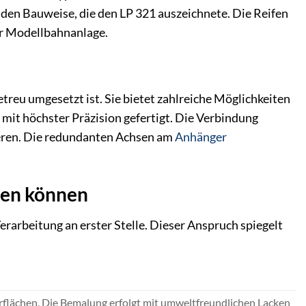
oliden Bauweise, die den LP 321 auszeichnete. Die Reifen
er Modellbahnanlage.
reu umgesetzt ist. Sie bietet zahlreiche Möglichkeiten
 mit höchster Präzision gefertigt. Die Verbindung
ieren. Die redundanten Achsen am
Anhänger
üren können
rarbeitung an erster Stelle. Dieser Anspruch spiegelt
erflächen. Die Bemalung erfolgt mit umweltfreundlichen Lacken