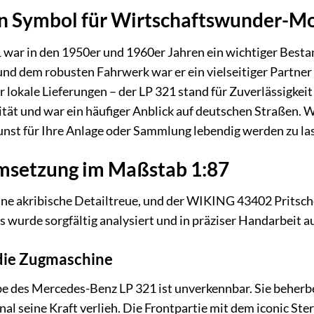
in Symbol für Wirtschaftswunder-Mo
war in den 1950er und 1960er Jahren ein wichtiger Besta
und dem robusten Fahrwerk war er ein vielseitiger Partne
r lokale Lieferungen – der LP 321 stand für Zuverlässigke
tät und war ein häufiger Anblick auf deutschen Straßen. 
nst für Ihre Anlage oder Sammlung lebendig werden zu la
msetzung im Maßstab 1:87
ine akribische Detailtreue, und der WIKING 43402 Pritsc
s wurde sorgfältig analysiert und in präziser Handarbeit 
 die Zugmaschine
be des Mercedes-Benz LP 321 ist unverkennbar. Sie beherb
al seine Kraft verlieh. Die Frontpartie mit dem iconic Ste