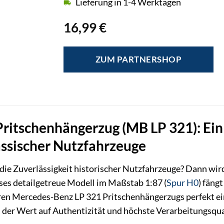
Lieferung in 1-4 Werktagen
16,99
€
ZUM PARTNERSHOP
itschenhängerzug (MB LP 321): Ein
assischer Nutzfahrzeuge
nd die Zuverlässigkeit historischer Nutzfahrzeuge? Dann 
eses detailgetreue Modell im Maßstab 1:87 (
Spur H0
) fäng
en Mercedes-Benz LP 321 Pritschenhängerzugs perfekt ein
er Wert auf Authentizität und höchste Verarbeitungsqual