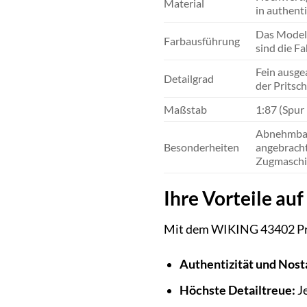
Material
in authent
Das Modell
Farbausführung
sind die F
Fein ausgea
Detailgrad
der Pritsc
Maßstab
1:87 (Spur
Abnehmbare
Besonderheiten
angebracht
Zugmaschin
Ihre Vorteile auf
Mit dem WIKING 43402 Prits
Authentizität und Nosta
Höchste Detailtreue:
Je