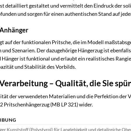
st detailliert gestaltet und vermittelt den Eindruck der s
funden und sorgen für einen authentischen Stand auf jed
r Anhänger
 auf der funktionalen Pritsche, die im Modell maßstabsget
n und Szenarien. Der dazugehörige Hängerzug ist ebenfalls
Hänger ist funktional und erlaubt ein realistisches Rang
zität und Stabilität des Vorbilds.
Verarbeitung – Qualität, die Sie sp
tät der verwendeten Materialien und die Perfektion der Ve
2 Pritschenhängerzug (MB LP 321) wider.
EIBUNG
er Kunststoff (Polystyrol) für Langlebigkeit und detailreiche Ob