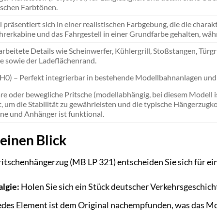
ischen Farbtönen.
 präsentiert sich in einer realistischen Farbgebung, die die char
ahrerkabine und das Fahrgestell in einer Grundfarbe gehalten, wäh
rbeitete Details wie Scheinwerfer, Kühlergrill, Stoßstangen, Türgri
he sowie der Ladeflächenrand.
 H0) – Perfekt integrierbar in bestehende Modellbahnanlagen un
 oder bewegliche Pritsche (modellabhängig, bei diesem Modell i
, um die Stabilität zu gewährleisten und die typische Hängerzugk
e und Anhänger ist funktional.
 einen Blick
chenhängerzug (MB LP 321) entscheiden Sie sich für ein M
lgie:
Holen Sie sich ein Stück deutscher Verkehrsgeschicht
des Element ist dem Original nachempfunden, was das Mo