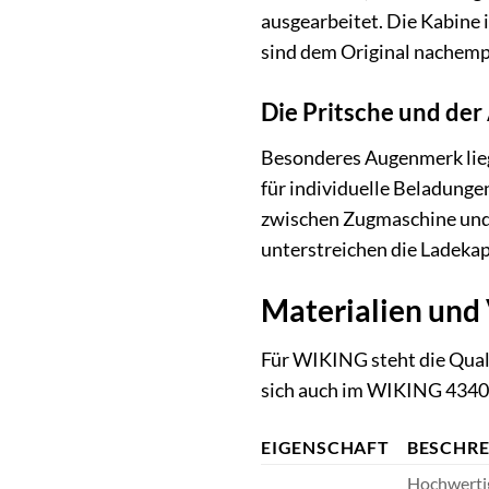
ausgearbeitet. Die Kabine i
sind dem Original nachemp
Die Pritsche und de
Besonderes Augenmerk liegt
für individuelle Beladunge
zwischen Zugmaschine und 
unterstreichen die Ladekapa
Materialien und 
Für WIKING steht die Quali
sich auch im WIKING 4340
EIGENSCHAFT
BESCHR
Hochwertig