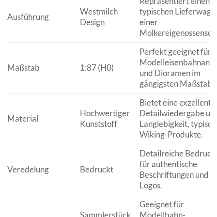
Repräsentiert einen
Westmilch
typischen Lieferwage
Ausführung
Design
einer
Molkereigenossenscha
Perfekt geeignet für
Modelleisenbahnanla
Maßstab
1:87 (H0)
und Dioramen im
gängigsten Maßstab.
Bietet eine exzellente
Hochwertiger
Detailwiedergabe un
Material
Kunststoff
Langlebigkeit, typisch
Wiking-Produkte.
Detailreiche Bedruck
für authentische
Veredelung
Bedruckt
Beschriftungen und
Logos.
Geeignet für
Sammlerstück
Modellbahn-