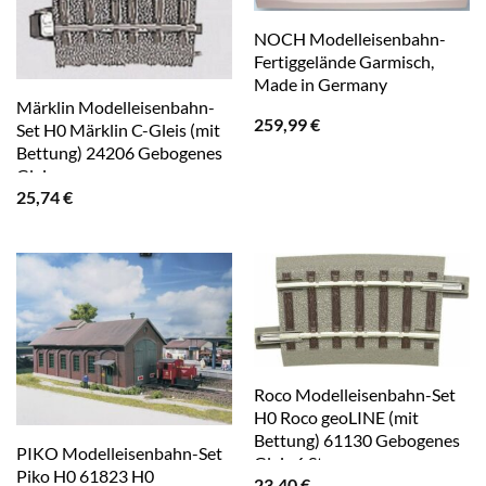
NOCH Modelleisenbahn-
Fertiggelände Garmisch,
Made in Germany
Märklin Modelleisenbahn-
259,99
€
Set H0 Märklin C-Gleis (mit
Bettung) 24206 Gebogenes
Gleis
25,74
€
Roco Modelleisenbahn-Set
H0 Roco geoLINE (mit
Bettung) 61130 Gebogenes
PIKO Modelleisenbahn-Set
Gleis 6 St.
Piko H0 61823 H0
23,40
€