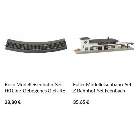
Roco Modelleisenbahn-Set
Faller Modelleisenbahn-Set
H0 Line-Gebogenes Gleis R6
Z Bahnhof-Set Feenbach
28,80
€
35,65
€