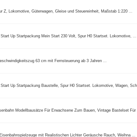
r Z, Lokomotive, Güterwagen, Gleise und Steuereinheit, Maßstab 1:220 ...
tart Up Startpackung Mein Start 230 Volt, Spur H0 Startset. Lokomotive, ...
eschwindigkeitszug 63 cm mit Fernsteuerung ab 3 Jahren ...
Start Up Startpackung Baustelle, Spur H0 Startset. Lokomotive, Wagen, Sch 
nbahn Modellbausätze Für Erwachsene Zum Bauen, Vintage Bastelset Für 
e Eisenbahnspielzeuge mit Realistischen Lichter Geräusche Rauch, Weihna ...