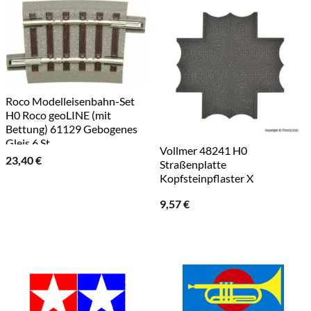
Roco Modelleisenbahn-Set
H0 Roco geoLINE (mit
Bettung) 61129 Gebogenes
Gleis 6 St.
Vollmer 48241 H0
23,40
€
Straßenplatte
Kopfsteinpflaster X
9,57
€