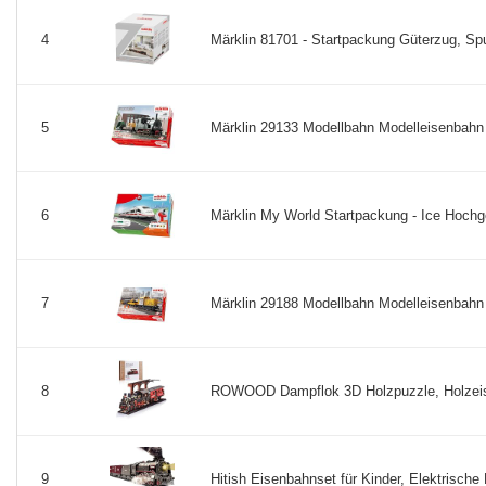
Märklin 81701 - Startpackung Güterzug, Spu
4
Märklin 29133 Modellbahn Modelleisenbahn S
5
Märklin My World Startpackung - Ice Hochg
6
Märklin 29188 Modellbahn Modelleisenbahn 
7
ROWOOD Dampflok 3D Holzpuzzle, Holzeise
8
Hitish Eisenbahnset für Kinder, Elektrisch
9