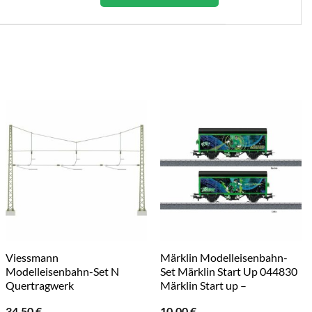
Viessmann
Märklin Modelleisenbahn-
Modelleisenbahn-Set N
Set Märklin Start Up 044830
Quertragwerk
Märklin Start up –
34,50
€
10,00
€