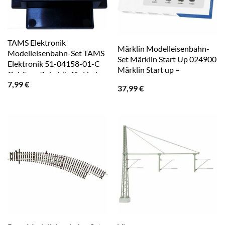
TAMS Elektronik
Märklin Modelleisenbahn-
Modelleisenbahn-Set TAMS
Set Märklin Start Up 024900
Elektronik 51-04158-01-C
Märklin Start up –
Gehäuse Zubehör für Hades
7,99
€
– Gleismodul
37,99
€