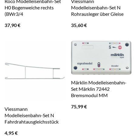
Roco Modelleisenbahn-Set
Viessmann
H0 Bogenweiche rechts
Modelleisenbahn-Set N
(BWr3/4
Rohrausleger über Gleise
37,90
€
35,60
€
Märklin Modelleisenbahn-
Set Märklin 72442
Bremsmodul MM
75,99
€
Viessmann
Modelleisenbahn-Set N
Fahrdrahtausgleichsstück
4,95
€