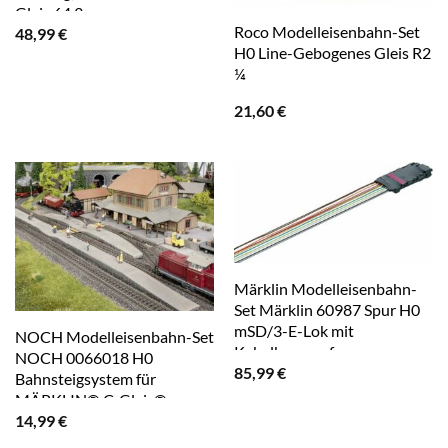
Gleis 64.3 mm
Roco Modelleisenbahn-Set
48,99
€
H0 Line-Gebogenes Gleis R2
¼
21,60
€
Märklin Modelleisenbahn-
Set Märklin 60987 Spur H0
mSD/3-E-Lok mit
NOCH Modelleisenbahn-Set
Kabelbaum mf
NOCH 0066018 H0
85,99
€
Bahnsteigsystem für
MÄRKLIN® C-Gleis®
14,99
€